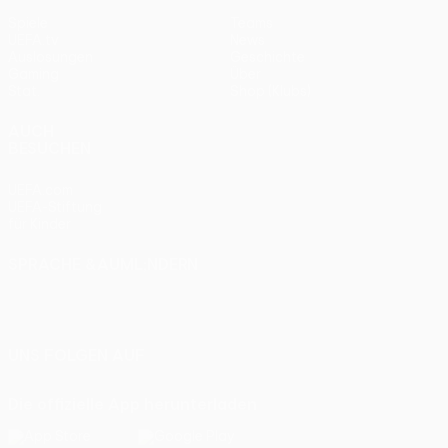
Spiele
Teams
UEFA.tv
News
Auslosungen
Geschichte
Gaming
Über
Stat.
Shop (Klubs)
AUCH
BESUCHEN
UEFA.com
UEFA-Stiftung
für Kinder
SPRACHE &AUML;NDERN
Deutsch
English
Français
Deutsch
Русский
Español
Italiano
Português
UNS FOLGEN AUF
Die offizielle App herunterladen