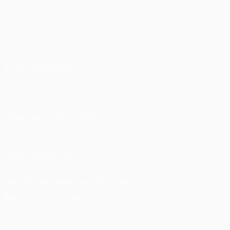
Spiele
UEFA.tv
Auslosungen
Gaming
Stat.
AUCH BESUCHEN
UEFA.com
UEFA-Stiftung für Kinder
SPRACHE &AUML;NDERN
Deutsch
English
Français
Deutsch
Русский
Español
Itali
UNS FOLGEN AUF
Die offizielle App herunterladen
Datenschutz