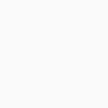
Teams
News
Geschichte
Über
Shop (Klubs)
ano
Português