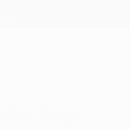
Direkt
zum
Hauptinhalt
UEFA Europa League Offiziell
Erhalten
Live-Ergebnisse &amp; Statistiken
UEFA Europa League
VICTOR
Victor Jensen Stat. 2026/27
JENSEN
Midtjylland
Dänemark
Überblick
Statistiken
Spiele
Wichtige Statistiken
1
90