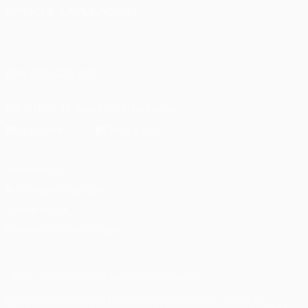
SPRACHE &AUML;NDERN
Deutsch
English
Français
Deutsch
Русский
Español
Italiano
Português
UNS FOLGEN AUF
Die offizielle App herunterladen
Datenschutz
Nutzungsbedingungen
Cookie-Politik
Datenschutzeinstellungen
© 1998-2026 UEFA. Alle Rechte vorbehalten
Der Name UEFA, das UEFA-Logo und alle Marken von UEFA-