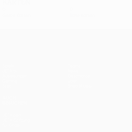
Karten
0
0
Gelbe Karten
Rote Karten
UEFA Europa League
Spiele
Teams
UEFA.tv
News
Auslosungen
Geschichte
Gaming
Über
Stat.
Shop (Klubs)
AUCH
BESUCHEN
UEFA.com
UEFA-Stiftung
für Kinder