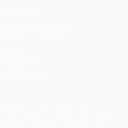
UNS FOLGEN AUF
Die offizielle App herunterladen
Datenschutz
Nutzungsbedingungen
Cookie-Politik
Datenschutzeinstellungen
© 1998-2026 UEFA. Alle Rechte vorbehalten
Der Name UEFA, das UEFA-Logo und alle Marken von UEFA-
Wettbewerben sind geschützte Marken und/oder von der UEFA
urheberrechtlich geschützt. Sie dürfen nicht für kommerzielle
Zwecke verwendet werden. Mit der Verwendung von UEFA.com
erklären Sie sich mit den Nutzungsbedingungen und der