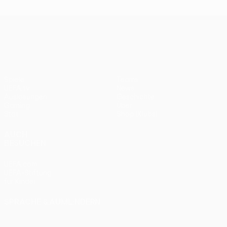
UEFA Europa League
Spiele
Teams
UEFA.tv
News
Auslosungen
Geschichte
Gaming
Über
Stat.
Shop (Klubs)
AUCH
BESUCHEN
UEFA.com
UEFA-Stiftung
für Kinder
SPRACHE &AUML;NDERN
Deutsch
English
Français
Deutsch
Русский
Español
Italiano
Português