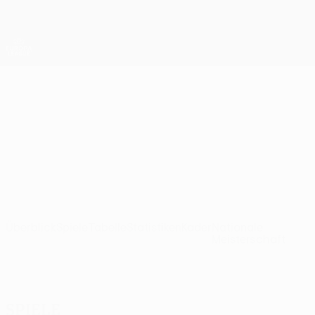
Direkt
zum
Hauptinhalt
UEFA Europa League Offiziell
Erhalten
Live-Ergebnisse &amp; Statistiken
UEFA Europa League
Midtjylland
FC Midtjylland UEFA Europa League 2026/27
DEN
Überblick
Spiele
Tabelle
Statistiken
Kader
Nationale
Meisterschaft
Spiele