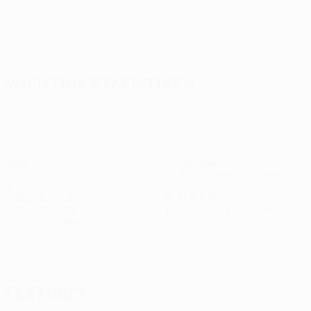
Alle
anzeigen
Wichtige Statistiken
0
3
Tore
Gegentore
1,5 im Schnitt pro Spiel
4
2
Gelbe Karten
Rote Karten
2 im Schnitt pro Spiel
1 im Schnitt pro Spiel
Alle Statistiken
Kader
Andreasen
Bakker
Bech
Billing
Bravo
Mittelfeldspieler
Torhüter
Verteidiger
Mittelfeldspieler
Mittelfeldspie
Features