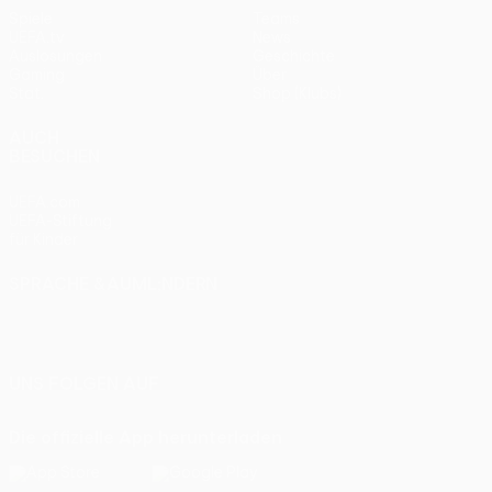
Spiele
Teams
UEFA.tv
News
Auslosungen
Geschichte
Gaming
Über
Stat.
Shop (Klubs)
AUCH
BESUCHEN
UEFA.com
UEFA-Stiftung
für Kinder
SPRACHE &AUML;NDERN
Deutsch
English
Français
Deutsch
Русский
Español
Italiano
Português
UNS FOLGEN AUF
Die offizielle App herunterladen