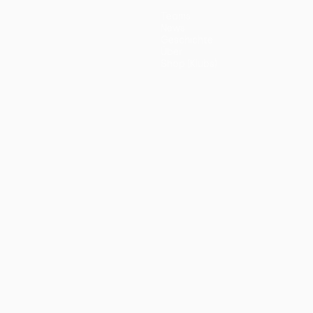
Teams
News
Geschichte
Über
Shop (Klubs)
ano
Português