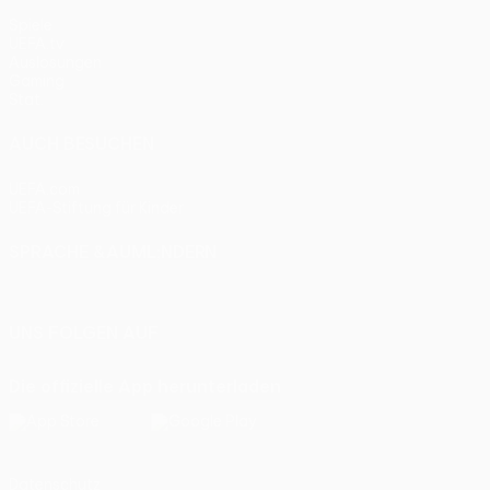
Spiele
UEFA.tv
Auslosungen
Gaming
Stat.
AUCH BESUCHEN
UEFA.com
UEFA-Stiftung für Kinder
SPRACHE &AUML;NDERN
Deutsch
English
Français
Deutsch
Русский
Español
Itali
UNS FOLGEN AUF
Die offizielle App herunterladen
Datenschutz