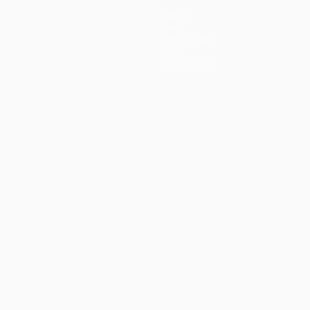
Teams
News
Geschichte
Über
Shop (Klubs)
ano
Português