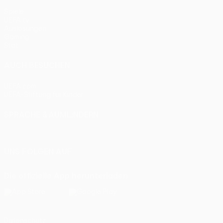
Spiele
UEFA.tv
Auslosungen
Gaming
Stat.
AUCH BESUCHEN
UEFA.com
UEFA-Stiftung für Kinder
SPRACHE &AUML;NDERN
Deutsch
English
Français
Deutsch
Русский
Español
Itali
UNS FOLGEN AUF
Die offizielle App herunterladen
Datenschutz