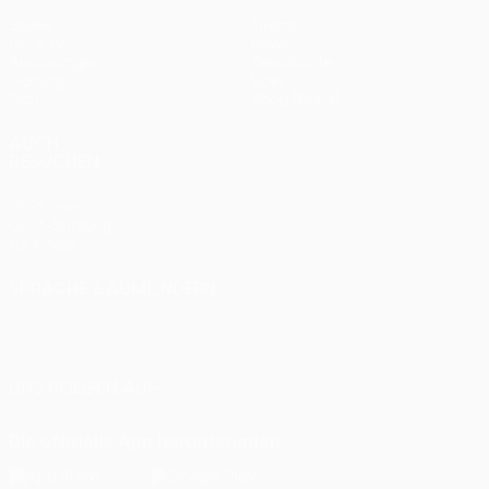
Spiele
Teams
UEFA.tv
News
Auslosungen
Geschichte
Gaming
Über
Stat.
Shop (Klubs)
AUCH
BESUCHEN
UEFA.com
UEFA-Stiftung
für Kinder
SPRACHE &AUML;NDERN
Deutsch
English
Français
Deutsch
Русский
Español
Italiano
Português
UNS FOLGEN AUF
Die offizielle App herunterladen