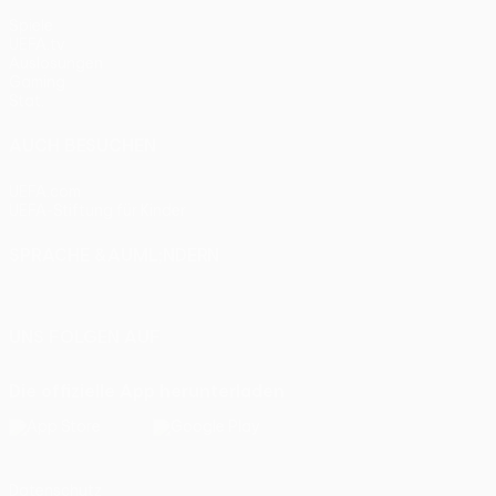
Spiele
UEFA.tv
Auslosungen
Gaming
Stat.
AUCH BESUCHEN
UEFA.com
UEFA-Stiftung für Kinder
SPRACHE &AUML;NDERN
Deutsch
English
Français
Deutsch
Русский
Español
Itali
UNS FOLGEN AUF
Die offizielle App herunterladen
Datenschutz