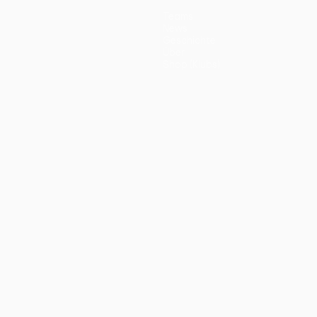
Teams
News
Geschichte
Über
Shop (Klubs)
ano
Português