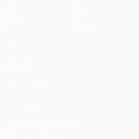
Spiele
Teams
UEFA.tv
News
Auslosungen
Geschichte
Gaming
Über
Stat.
Shop (Klubs)
AUCH
BESUCHEN
UEFA.com
UEFA-Stiftung
für Kinder
SPRACHE &AUML;NDERN
Deutsch
English
Français
Deutsch
Русский
Español
Italiano
Português
UNS FOLGEN AUF
Die offizielle App herunterladen