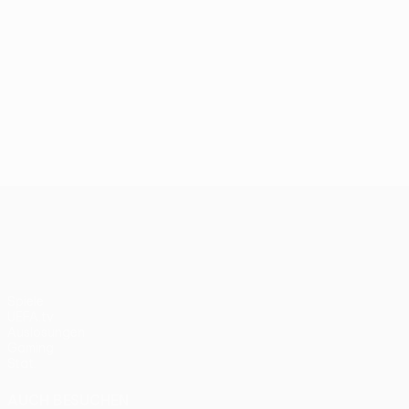
UEFA Europa League
Spiele
UEFA.tv
Auslosungen
Gaming
Stat.
AUCH BESUCHEN