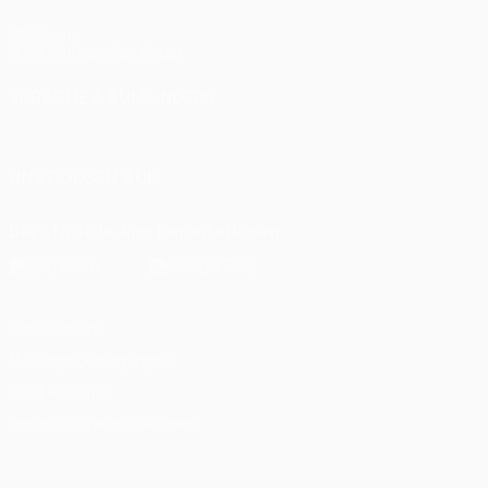
UEFA.com
UEFA-Stiftung für Kinder
SPRACHE &AUML;NDERN
Deutsch
English
Français
Deutsch
Русский
Español
Itali
UNS FOLGEN AUF
Die offizielle App herunterladen
Datenschutz
Nutzungsbedingungen
Cookie-Politik
Datenschutzeinstellungen