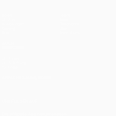
Spiele
Teams
UEFA.tv
News
Auslosungen
Geschichte
Gaming
Über
Stat.
Shop (Klubs)
AUCH
BESUCHEN
UEFA.com
UEFA-Stiftung
für Kinder
SPRACHE &AUML;NDERN
Deutsch
English
Français
Deutsch
Русский
Español
Italiano
Português
UNS FOLGEN AUF
Die offizielle App herunterladen