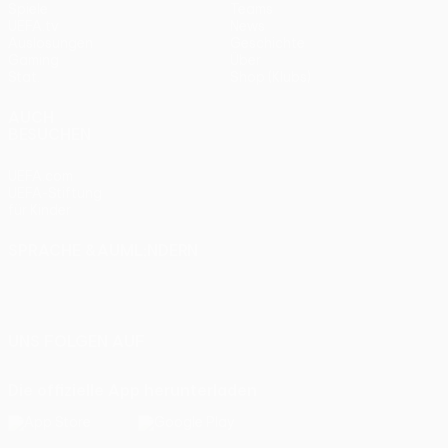
Spiele
Teams
UEFA.tv
News
Auslosungen
Geschichte
Gaming
Über
Stat.
Shop (Klubs)
AUCH
BESUCHEN
UEFA.com
UEFA-Stiftung
für Kinder
SPRACHE &AUML;NDERN
Deutsch
English
Français
Deutsch
Русский
Español
Italiano
Português
UNS FOLGEN AUF
Die offizielle App herunterladen