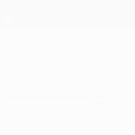
Direkt
zum
Hauptinhalt
UEFA Europa League Offiziell
Erhalten
Live-Ergebnisse &amp; Statistiken
UEFA Europa League
Torreense
SCU Torreense Ligatabelle UEFA Europa League 2026/27
POR
Überblick
Spiele
Tabelle
Statistiken
Kader
Nationale
Meisterschaft