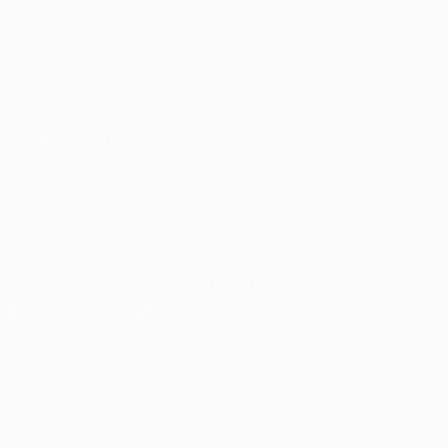
AUCH
BESUCHEN
UEFA.com
UEFA-Stiftung
für Kinder
SPRACHE &AUML;NDERN
Deutsch
English
Français
Deutsch
Русский
Español
Italiano
Português
UNS FOLGEN AUF
Die offizielle App herunterladen
Datenschutz
Nutzungsbedingungen
Cookie-Politik