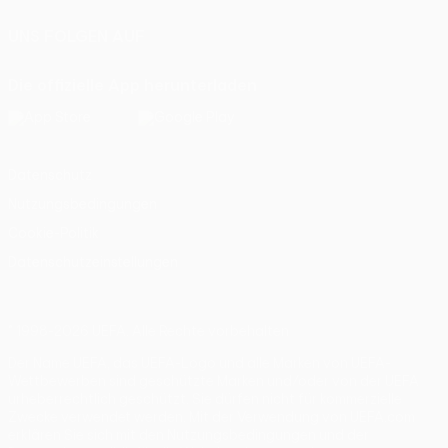
UNS FOLGEN AUF
Die offizielle App herunterladen
Datenschutz
Nutzungsbedingungen
Cookie-Politik
Datenschutzeinstellungen
© 1998-2026 UEFA. Alle Rechte vorbehalten
Der Name UEFA, das UEFA-Logo und alle Marken von UEFA-
Wettbewerben sind geschützte Marken und/oder von der UEFA
urheberrechtlich geschützt. Sie dürfen nicht für kommerzielle
Zwecke verwendet werden. Mit der Verwendung von UEFA.com
erklären Sie sich mit den Nutzungsbedingungen und der