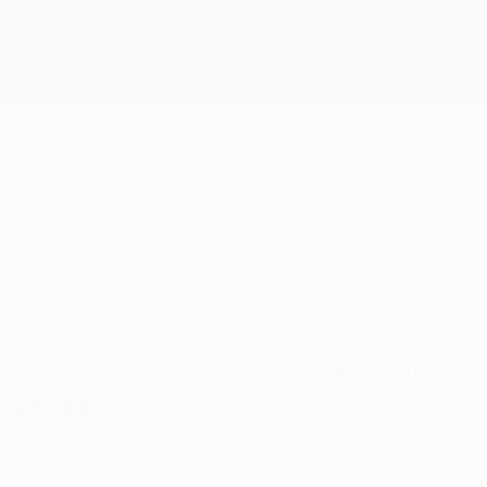
Direkt
zum
Hauptinhalt
UEFA Europa League Offiziell
Erhalten
Live-Ergebnisse &amp; Statistiken
UEFA Europa League
Torreense
SCU Torreense UEFA Europa League 2026/27
POR
Überblick
Spiele
Tabelle
Statistiken
Kader
Nationale
Meisterschaft
Kader
Offizielle Spielerliste noch nicht verfügbar