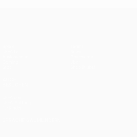
UEFA Europa League
Spiele
Teams
UEFA.tv
News
Auslosungen
Geschichte
Gaming
Über
Stat.
Shop (Klubs)
AUCH
BESUCHEN
UEFA.com
UEFA-Stiftung
für Kinder
SPRACHE &AUML;NDERN
Deutsch
English
Français
Deutsch
Русский
Español
Italiano
Português