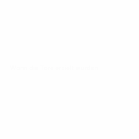
2,92
31'
Tore pro Spiel
Minuten pro Tor
Wann die Tore erzielt wurden