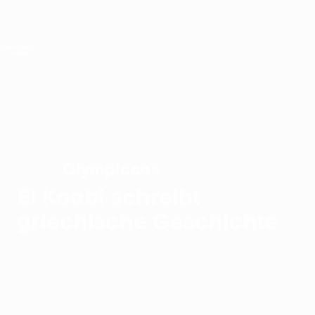
Direkt
zum
Hauptinhalt
UEFA Conference League
Erhalten
Live-Ergebnisse &amp; Statistiken
UEFA Conference League
Im
2025/26
2024/25
2023/24
2022/23
2021/22
Alle
Fokus
anzeig
2025/26
2024/25
2023/24
2022/23
2021/22
Olympiacos
SIEGER
El Kaabi schreibt
griechische Geschichte
Überblick
Spiele
Gruppen
Statistiken
Vereine