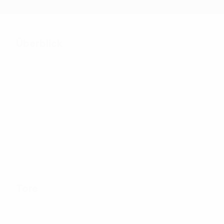
Überblick
141
Absolvierte Spiele
40
178
Teams bei der
Inklusive
Endrunde
Qualifikation
Tore
411
Tore gesamt