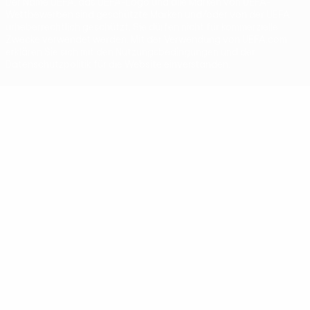
Der Name UEFA, das UEFA-Logo und alle Marken von UEFA-
Wettbewerben sind geschützte Marken und/oder von der UEFA
urheberrechtlich geschützt. Sie dürfen nicht für kommerzielle
Zwecke verwendet werden. Mit der Verwendung von UEFA.com
erklären Sie sich mit den Nutzungsbedingungen und der
Datenschutzpolitik für die Website einverstanden.