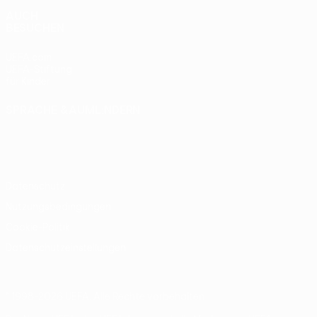
AUCH
BESUCHEN
UEFA.com
UEFA-Stiftung
für Kinder
SPRACHE &AUML;NDERN
Deutsch
English
Français
Deutsch
Русский
Español
Italiano
Português
Datenschutz
Nutzungsbedingungen
Cookie-Politik
Datenschutzeinstellungen
© 1998-2026 UEFA. Alle Rechte vorbehalten