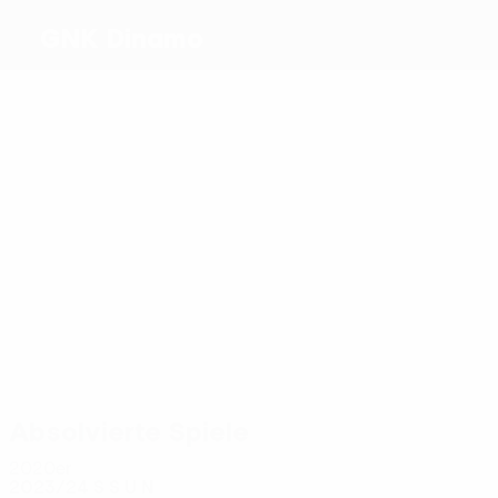
GNK Dinamo
Beste
Torschützen
2
1
1
1
1
7
Kaneko
Hoxha
Bulat
Marin
Vidović
Petković
Meiste
Einsätze
10
8
9
10
8
Mišić
Kaneko
8
Vidović
Baturina
S.
Kulenović
Ristovski
Absolvierte Spiele
2020er
2023/24
S
S
U
N