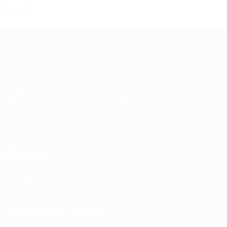
Achtelfinale
10
5
1
4
UEFA Conference League
Spiele
Teams
UEFA.tv
News
Auslosungen
Geschichte
Gaming
Über
Stat.
Shop (Klubs)
AUCH
BESUCHEN
UEFA.com
UEFA-Stiftung
für Kinder
SPRACHE &AUML;NDERN
Deutsch
English
Français
Deutsch
Русский
Español