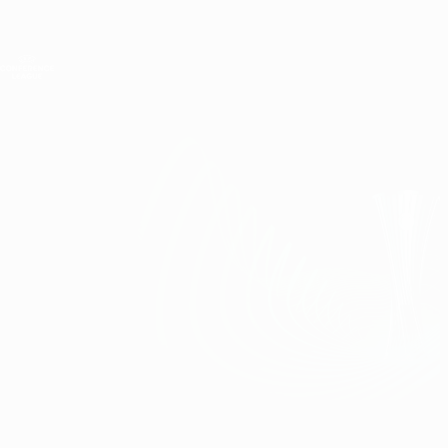
Direkt
zum
Hauptinhalt
UEFA Conference League
Erhalten
Live-Ergebnisse &amp; Statistiken
UEFA Conference League