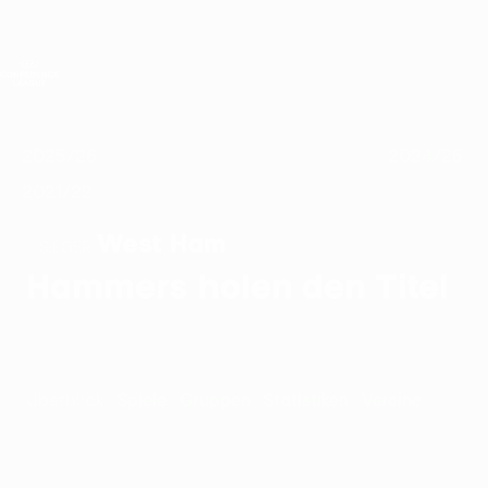
Direkt
zum
Hauptinhalt
UEFA Conference League
Live-Ergebnisse &amp; Statistiken
UEFA Conference League
Im Fokus
2025/26
2024/2
2025/26
2024/25
2021/22
West Ham
SIEGER
Hammers holen den Titel
Überblick
Spiele
Gruppen
Statistiken
Vereine