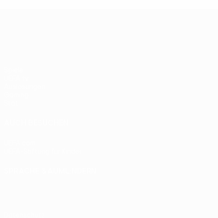
UEFA Conference League
Spiele
UEFA.tv
Auslosungen
Gaming
Stat.
AUCH BESUCHEN
UEFA.com
UEFA-Stiftung für Kinder
SPRACHE &AUML;NDERN
Deutsch
English
Français
Deutsch
Русский
Español
Itali
Datenschutz