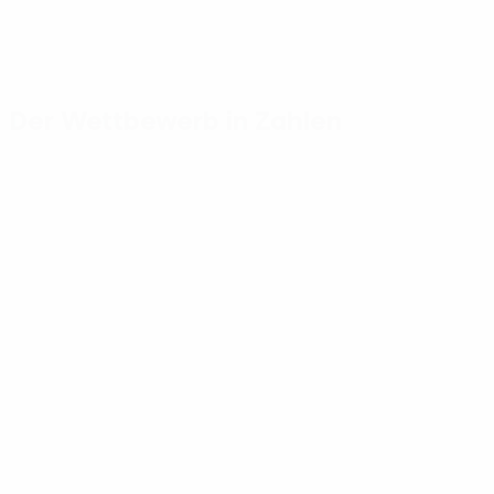
Der Wettbewerb in Zahlen
Wichtige Statistiken
Toptorschützen
Me
Tore
Amdouni
Man
379
7
15
Absolvierte Spiele
Cabral
Diou
280
7
14
Cuypers
Cabr
6
14