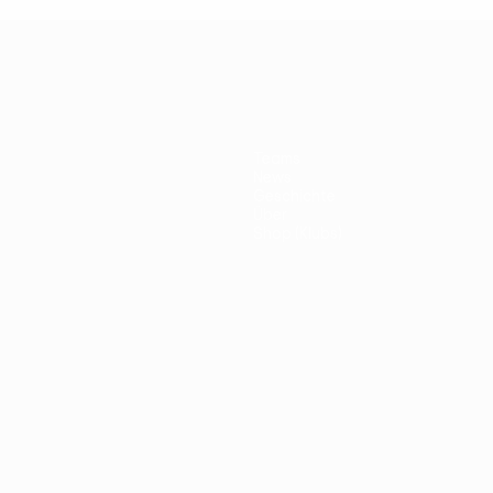
Teams
News
Geschichte
Über
Shop (Klubs)
ano
Português