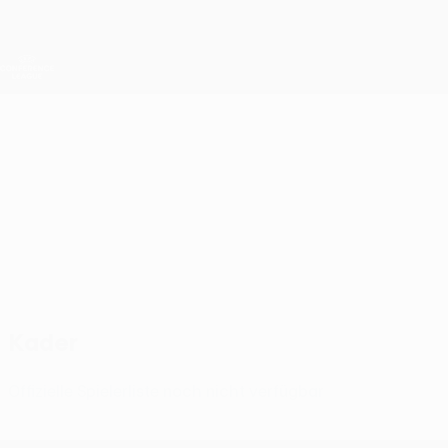
Direkt
zum
Hauptinhalt
UEFA Conference League
Erhalten
Live-Ergebnisse &amp; Statistiken
UEFA Conference League
Mainz
1. FSV Mainz 05 UEFA Conference League 2026/27
GER
Kader
Offizielle Spielerliste noch nicht verfügbar