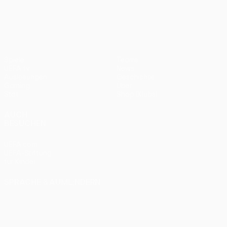
UEFA Conference League
Spiele
Teams
UEFA.tv
News
Auslosungen
Geschichte
Gaming
Über
Stat.
Shop (Klubs)
AUCH
BESUCHEN
UEFA.com
UEFA-Stiftung
für Kinder
SPRACHE &AUML;NDERN
Deutsch
English
Français
Deutsch
Русский
Español
Italiano
Português