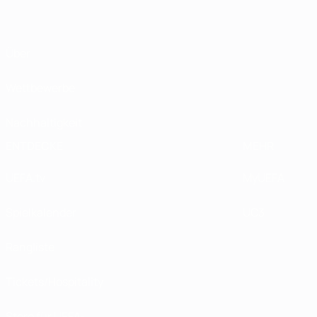
Über
Wettbewerbe
Nachhaltigkeit
ENTDECKE
MEHR
UEFA.tv
MyUEFA
Spielkalender
UC3
Rangliste
Tickets/Hospitality
Store für UEFA-