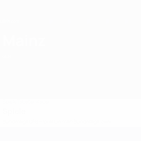
Direkt
zum
Hauptinhalt
Home
Mainz
1. FSV Mainz 05
GER
Spiele
Tabellen
Kader
Spiele
Bundesliga
DFB-Pokal
German Bundesliga Zwei