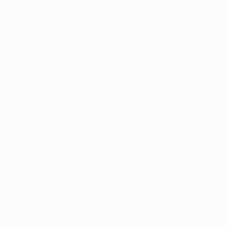
Nationalmannschaftsfußball
Shop für UEFA-Klubwettbewerbe der
Männer
UEFA Men's Club Competitions Memorabilia
SPRACHE &AUML;NDERN
Deutsch
English
Français
Deutsch
Русский
Español
Italiano
Portuguê
UNS FOLGEN AUF
Nutzungsbedingungen