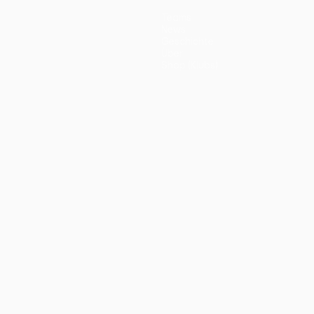
Teams
News
Geschichte
Über
Shop (Klubs)
ano
Português