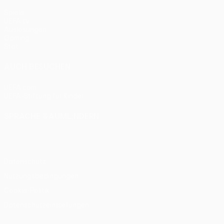
Spiele
UEFA.tv
Auslosungen
Gaming
Stat.
AUCH BESUCHEN
UEFA.com
UEFA-Stiftung für Kinder
SPRACHE &AUML;NDERN
Deutsch
English
Français
Deutsch
Русский
Español
Itali
Datenschutz
Nutzungsbedingungen
Cookie-Politik
Datenschutzeinstellungen