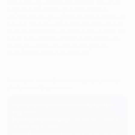
Der Meisterweg umfasst Mannschaften, die sich als
Sieger ihrer nationalen Liga qualifiziert haben,
während sich im Ligaweg Mannschaften befinden, die
sich über nationale Ligen qualifiziert haben, die mehr
als einen Startplatz für den Wettbewerb vergeben. Die
Runde, in der die Mannschaften in den Wettbewerb
einsteigen, richtet sich nach der Rangliste der
Vereinskoeffizienten ihres Verbandes
.
Wir erklären, wie die Qualifikation abläuft und listen
alle Spiele und Ergebnisse auf.
Wann sind die Qualifikationsrunden und die
Play-offs?
Erste Qualifikationsrunde
: 7./8. & 14./15. Juli 2026
(Auslosung: 16. Juni)
Zweite Qualifikationsrunde
: 21./22. & 28./29. Juli