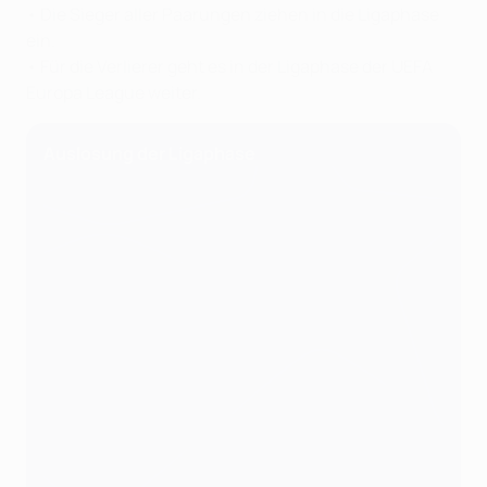
• Die Sieger aller Paarungen ziehen in die Ligaphase
ein.
• Für die Verlierer geht es in der Ligaphase der UEFA
Europa League weiter.
Auslosung der Ligaphase