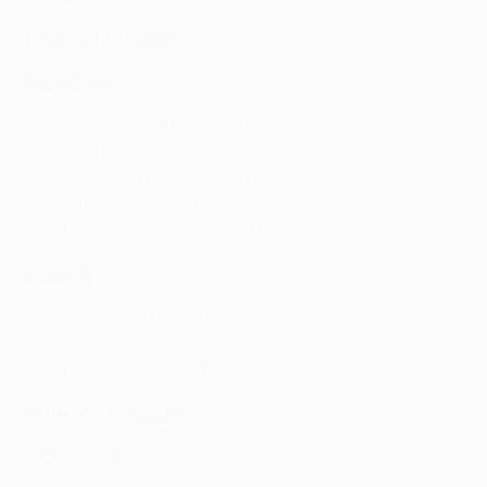
Dienstag, 4. August
Meisterweg
Mjällby - Slovan Bratislava 1:2
Ararat-Armenia - Celje 2:1
Levski Sofia - Kairat Almaty 1:0
Hapoel Beer-Sheva - Crvena Zvezda 1:0
GNK Dinamo - Kauno Žalgiris 5:0
Ligaweg
Olympiacos - N.E.C. 0:0
Union SG - Bodø/Glimt 3:3
Sparta Praha - Lyon 2:1
Mittwoch, 5. August
Meisterweg