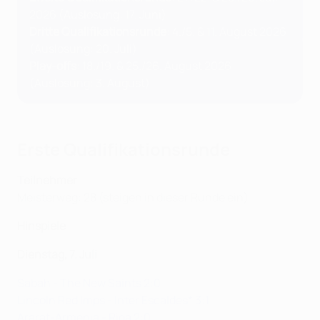
2026 (Auslosung: 17. Juni)
Dritte Qualifikationsrunde
: 4./5. & 11. August 2026
(Auslosung: 20. Juli)
Play-offs
: 18./19. & 25./26. August 2026
(Auslosung: 3. August)
Erste Qualifikationsrunde
Teilnehmer
Meisterweg: 28 (steigen in dieser Runde ein)
Hinspiele
Dienstag, 7. Juli
Sabah - The New Saints 2:0
Lincoln Red Imps - Inter Escaldes* 3:1
Ararat-Armenia - Riga 2:0