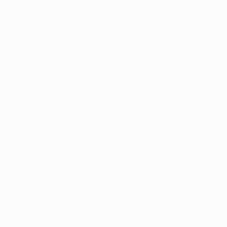
Bodø/Glimt - Union SG
(18:00)
N.E.C. - Olympiacos
(19:30)
Sturm Graz - Fenerbahçe
(20:30)
Lyon - Sparta Praha
(21:00)
Wie ist der Ablauf?
• Die Sieger dieser Paarungen erreichen die Play-off-
Runde ihres jeweiligen Weges.
• Für die Verlierer im Meisterweg geht es in der Play-
off-Runde der UEFA Europa League weiter.
• Für die Verlierer im Ligaweg geht es in der Ligaphase
der UEFA Europa League weiter.
Play-off-Runde
Beteiligte Teams
Meisterweg: 10 (Vier Teams stoßen zu den sechs
Siegern der dritten Qualifikationsrunde)