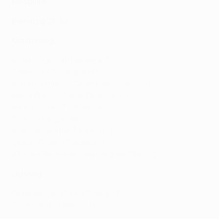
Hinspiele
Dienstag, 21. Juli
Meisterweg
Mjällby - Lincoln Red Imps 3:0
Sabah - KuPS Kuopio 1:0
Ararat-Armenia - Shamrock Rovers 2:0
Iberia Tbilisi - Slovan Bratislava 0:2
Aarhus - Lech Poznań 1:4
Thun - GNK Dinamo 1:1
Klaksvík - Kauno Žalgiris 0:0
Larne - Crvena Zvezda 0:4
Víkingur Reykjavík - Hapoel Beer-Sheva 2:1
Ligaweg
Fenerbahçe - Górnik Zabrze 1:0
Sturm Graz - Hearts 4:0