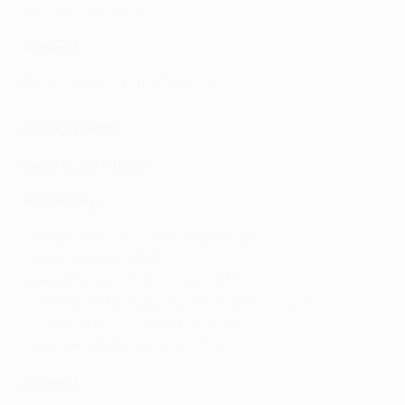
Aarhus - Sabah 2:1
Ligaweg
Fenerbahçe - Sturm Graz 2:0
Rückspiele
Dienstag, 11. August
Meisterweg
Kairat Almaty - Levski Sofia
(17:00)
Sabah - Aarhus
(18:00)
Kauno Žalgiris - GNK Dinamo
(19:00)
Crvena Zvezda - Hapoel Beer-Sheva
(20:00)
Slovan Bratislava - Mjällby
(20:15)
Celje - Ararat-Armenia
(20:15)
Ligaweg