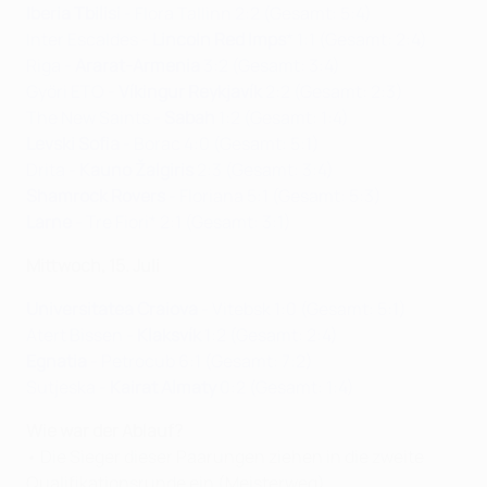
Iberia Tbilisi
- Flora Tallinn 2:2 (Gesamt: 5:4)
Inter Escaldes -
Lincoln Red Imps
* 1:1 (Gesamt: 2:4)
Riga -
Ararat-Armenia
3:2 (Gesamt: 3:4)
Győri ETO -
Víkingur Reykjavík
2:2 (Gesamt: 2:3)
The New Saints -
Sabah
1:2 (Gesamt: 1:4)
Levski Sofia
- Borac 4:0 (Gesamt: 5:1)
Drita -
Kauno Žalgiris
2:3 (Gesamt: 3:4)
Shamrock Rovers
- Floriana 5:1 (Gesamt: 5:3)
Larne
- Tre Fiori* 2:1 (Gesamt: 3:1)
Mittwoch, 15. Juli
Universitatea Craiova
- Vitebsk 1:0 (Gesamt: 5:1)
Atert Bissen -
Klaksvík
1:2 (Gesamt: 2:4)
Egnatia
- Petrocub 6:1 (Gesamt: 7:2)
Sutjeska -
Kairat Almaty
0:2 (Gesamt: 1:4)
Wie war der Ablauf?
• Die Sieger dieser Paarungen ziehen in die zweite
Qualifikationsrunde ein (Meisterweg).