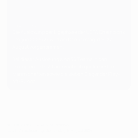
UEFA via Getty Images
Die Auslosung der Ligaphase der UEFA Champions
League 2026/27 wird am Donnerstag, den 27.
August vorgenommen.
Bei dieser Auslosung sind 36 Teams in den
Lostöpfen – die 29 automatisch qualifizierten
Mannschaften sowie die sieben Sieger der Play-
off-Runde.
© 1998-2026 UEFA. All rights reserved.
Letzte Aktualisierung: Donnerstag, 6. August 2026