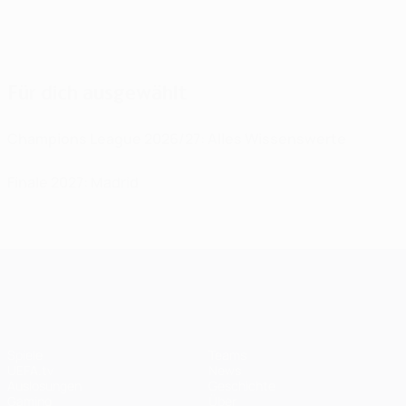
Für dich ausgewählt
Champions League 2026/27: Alles Wissenswerte
Finale 2027: Madrid
UEFA Champions League
Spiele
Teams
UEFA.tv
News
Auslosungen
Geschichte
Gaming
Über