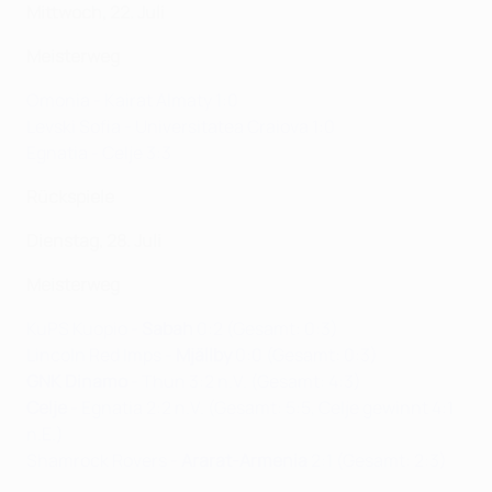
Mittwoch, 22. Juli
Meisterweg
Omonia - Kairat Almaty 1:0
Levski Sofia - Universitatea Craiova 1:0
Egnatia - Celje 3:3
Rückspiele
Dienstag, 28. Juli
Meisterweg
KuPS Kuopio -
Sabah
0:2 (Gesamt: 0:3)
Lincoln Red Imps -
Mjällby
0:0 (Gesamt: 0:3)
GNK Dinamo
- Thun 3:2 n.V. (Gesamt: 4:3)
Celje
- Egnatia 2:2 n.V. (Gesamt: 5:5, Celje gewinnt 4:1
n.E.)
Shamrock Rovers -
Ararat-Armenia
2:1 (Gesamt: 2:3)