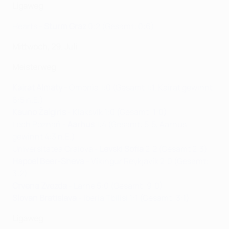
Ligaweg
Hearts -
Sturm Graz
0:2 (Gesamt: 0:6)
Mittwoch, 29. Juli
Meisterweg
Kairat Almaty
- Omonia 1:0 (Gesamt 1:1, Kairat gewinnt
6:5 n.E.)
Kauno Žalgiris
- Klaksvík 1:0 (Gesamt: 1:0)
Lech Poznań -
Aarhus
1:4 (Gesamt: 5:5, Aarhus
gewinnt 4:3 n.E.)
Universitatea Craiova -
Levski Sofia
2:2 (Gesamt 2:3)
Hapoel Beer-Sheva
- Víkingur Reykjavík 2:0 (Gesamt:
3:2)
Crvena Zvezda
- Larne 5:0 (Gesamt: 9:0)
Slovan Bratislava
- Iberia Tbilisi 1:1 (Gesamt: 3:1)
Ligaweg