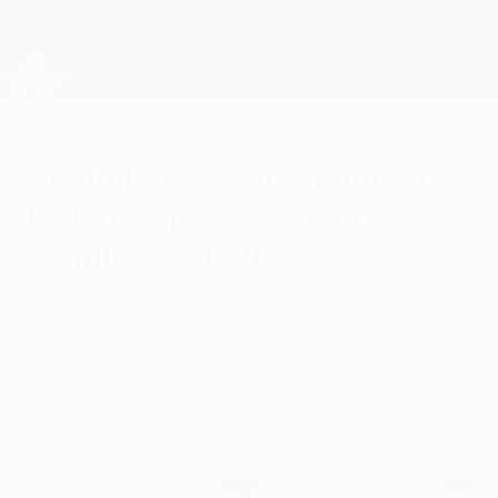
Direkt
zum
Hauptinhalt
Champions League Offiziell
Erhalten
Live-Ergebnisse &amp; Fantasy
UEFA Champions League
Qualifikation zur Champions
League: Spiele, Ergebnisse,
Termine, Ablauf
Donnerstag, 6. August 2026
Die Qualifikation für die UEFA Champions
League 2026/27 begann am 7. Juli und
endet am 26. August.