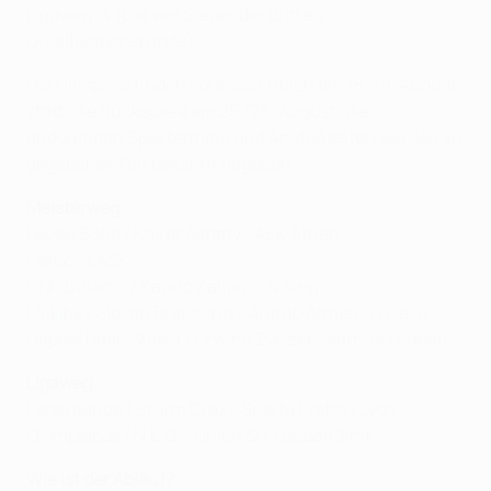
Ligaweg: 4 (Die vier Sieger der dritten
Qualifikationsrunde)
Die Hinspiele finden voraussichtlich am 18./19. August
statt, die Rückspiele am 25./26. August; die
endgültigen Spieltermine und Anstoßzeiten werden zu
gegebener Zeit bekannt gegeben.
Meisterweg
Levski Sofia / Kairat Almaty - AEK Athen
Celtic - LASK
GNK Dinamo / Kauno Žalgiris - Viking
Mjällby / Slovan Bratislava - Ararat-Armenia / Celje
Hapoel Beer-Sheva / Crvena Zvezda - Aarhus / Sabah
Ligaweg
Fenerbahçe / Sturm Graz - Sparta Praha / Lyon
Olympiacos / N.E.C. - Union SG / Bodø/Glimt
Wie ist der Ablauf?