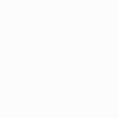
Kauno Žalgiris - Drita 1:1
Vardar - KuPS Kuopio 0:2
Floriana - Shamrock Rovers 2:0
Tre Fiori - Larne* 0:1
Borac - Levski Sofia 1:1
Klaksvík - Atert Bissen 2:1
Víkingur Reykjavík - Győri ETO 1:0
Mittwoch, 8. Juli
Kairat Almaty - Sutjeska 2:1
Flora Tallinn - Iberia Tbilisi 2:3
Vitebsk - Universitatea Craiova 1:4
Petrocub - Egnatia 1:1
Rückspiele
Dienstag, 14. Juli
KuPS Kuopio
- Vardar 2:3 n.V. (Gesamt: 4:3)