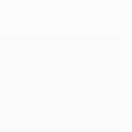
mit 2:0 besiegte.
eranstaltungen und Musikkonzerten.