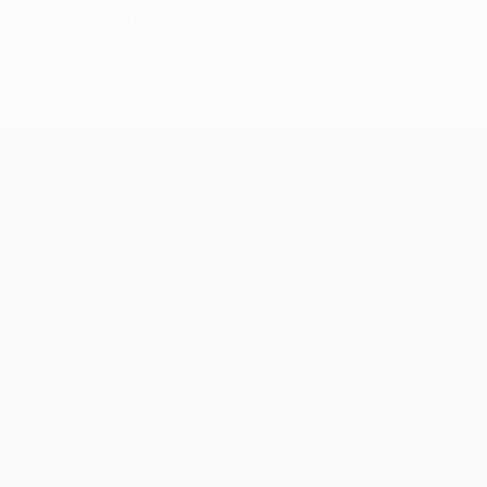
Champions-League-Finales 2019, bei dem Liverpool Tottenham 
elen, dem Grand Final der World Rugby Sevens Series, Boxv