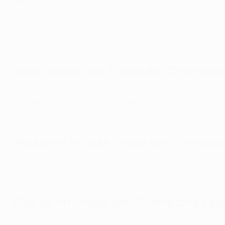
gewann.
Es ist Madrids sechstes Finale insgesamt (nur London hat
statt.
Wann steigt das Finale der Champio
Das Champions-League-Finale 2027 ist für Samstag, den 5. 
der Umbenennung in UEFA Champions League.
Wo könnt Ihr das Finale der Champi
Details dazu, wo das Champions-League-Finale zu sehen is
Gibt es im Finale der Champions Le
Wenn es nach regulärer Spielzeit unentschieden steht, gi