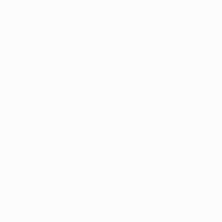
eidung im Elfmeterschießen.
 ab.
ezmann erzielte beim 1:0-Heimsieg das erste Tor im
nd bietet Platz für rund 70.000 Zuschauer.
senken den Energieverbrauch, während recyceltes
ik ausgestattet wurde.
en.