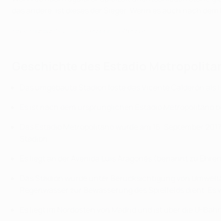
das andere, ist dieses der Sieger. Wenn es auch nach dem
Final-Highlights 2019: Liverpool - Tottenham
Geschichte des Estadio Metropolita
Das umgebaute Stadion löste das Vicente Calderón als 
Es ist nach dem ursprünglichen Estadio Metropolitano be
Das Estadio Metropolitano wurde am 16. September 2017 er
Stadion.
Es liegt an der Avenida Luis Aragonés (benannt zu Ehre
Das Stadion wurde unter Berücksichtigung von Umwelt
Regenwasser zur Bewässerung des Spielfelds dient. Es w
Es liegt im Nordosten von Madrid und ist über die U-Bahn-