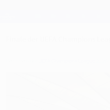
Direkt
zum
Hauptinhalt
Champions League Offiziell
Live-Ergebnisse &amp; Fantasy
UEFA Champions League
Finale der UEFA Champions Lea
Donnerstag, 11. September 2025
Das Finale der
UEFA Champions League
2026/2