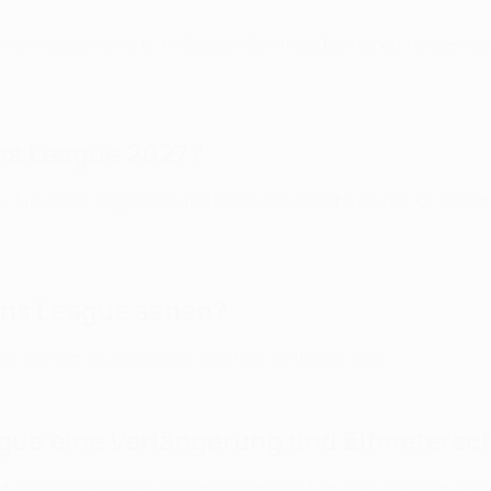
 mehr ausgerichtet). Im Estadio Santiago Bernabéu fanden die
ns League 2027?
Juni 2027, angesetzt und bildet den Abschluss der 72. Saison
ons League sehen?
t, werden zu gegebener Zeit hier verfügbar sein.
ague eine Verlängerung und Elfmetersc
bt es eine Verlängerung von zweimal 15 Minuten. Wenn in der 