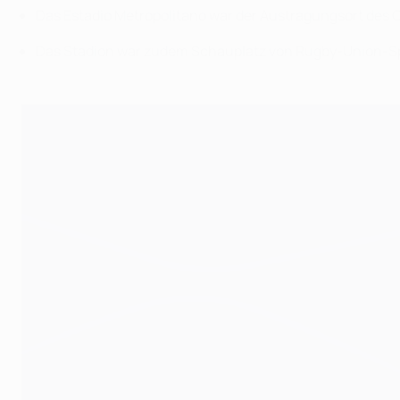
Das Estadio Metropolitano war der Austragungsort des 
Das Stadion war zudem Schauplatz von Rugby-Union-Spi