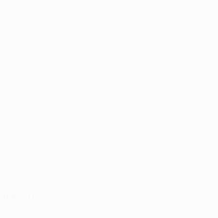
 Endspiele des Europapokals 1957, 1969, 1980 und 2010
 der europäischen Königsklasse sowie der 35. Saison seit
hießen?
Verlängerung eines der beiden Teams mehr Tore erzielt als