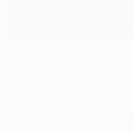
Das Estadio Metropolitano feiert 2027 seinen zehnten Geburtstag
Getty Images
Das Estadio Metropolitano in Madrid wurde als Austragung
2027.
Seit 2017 ist das Stadion die Heimat von Atlético Madrid u
Wo findet 2027 das Finale der Cham
Es ist das zweite Champions-League-Finale im Estadio Met