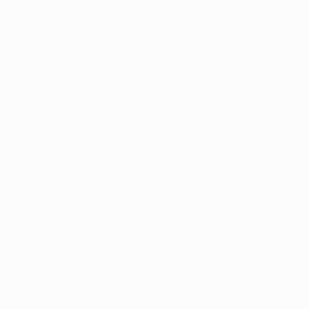
 Ende der Verlängerung unentschieden steht, fällt die Entsch
no
Heimat des dreifachen Europa-League-Siegers Atlético Madrid
nannt – der Heimstätte von Atlético bis 1966.
öffnet, als Atleti in der La Liga auf Málaga traf; Antoine Gri
n des spanischen Trainers, der die UEFA EURO 2008 gewann) u
aspekten errichtet; seine LED-Beleuchtung und Solarmodule 
ar das weltweit erste Stadion, das vollständig mit LED-Techn
Linie 7 (Haltestelle: Estadio Metropolitano) leicht zu erreich