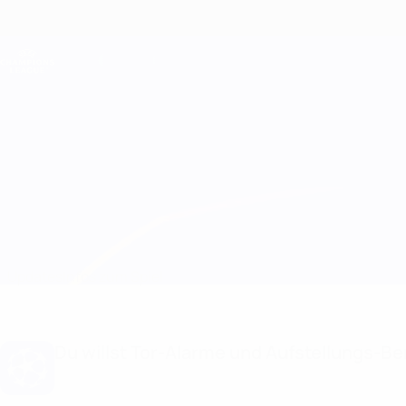
Direkt
zum
Hauptinhalt
Champions League Offiziell
Live-Ergebnisse &amp; Fantasy
UEFA Champions League
Larne vs Tre Fiori
Updates
Infos zum Spiel
Du willst Tor-Alarme und Aufstellungs-Ben