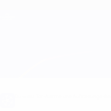
Direkt
zum
Hauptinhalt
Champions League Offiziell
Live-Ergebnisse &amp; Fantasy
UEFA Champions League
Floriana vs Shamrock Rovers
Updates
Infos zum Spiel
Du willst Tor-Alarme und Aufstellungs-Ben