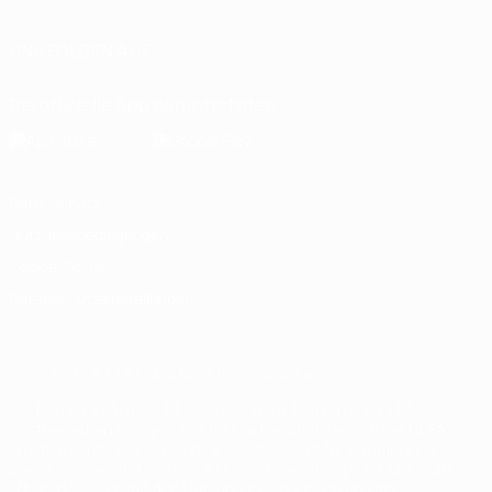
UNS FOLGEN AUF
Die offizielle App herunterladen
Datenschutz
Nutzungsbedingungen
Cookie-Politik
Datenschutzeinstellungen
© 1998-2026 UEFA. Alle Rechte vorbehalten
Der Name UEFA, das UEFA-Logo und alle Marken von UEFA-
Wettbewerben sind geschützte Marken und/oder von der UEFA
urheberrechtlich geschützt. Sie dürfen nicht für kommerzielle
Zwecke verwendet werden. Mit der Verwendung von UEFA.com
erklären Sie sich mit den Nutzungsbedingungen und der