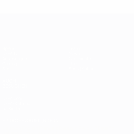
Legende:
Didier
Legen
Andriy
Drogba
ist
Shevchenko
UEFA Champions League
Spiele
Teams
UEFA.tv
News
Auslosungen
Geschichte
Gaming
Über
Stat.
Shop (Klubs)
AUCH
BESUCHEN
UEFA.com
UEFA-Stiftung
für Kinder
SPRACHE &AUML;NDERN
Deutsch
English
Français
Deutsch
Русский
Español
Italiano
Português
العربية