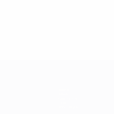
2019
26.03.2019
 der Champions League:
100er Klub: Thierry
r Drogba
Teams
News
Geschichte
Über
Shop (Klubs)