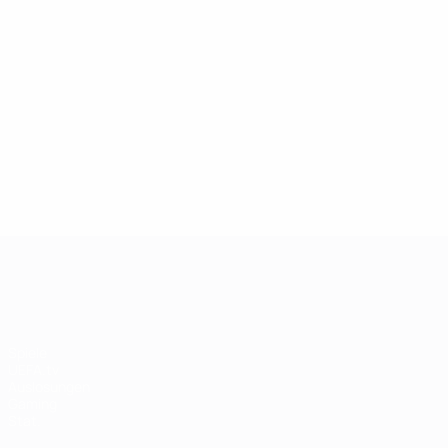
13.05.2019
27.03.
Champions-League-Legende:
Ikone
Andriy Shevchenko
Didie
UEFA Champions League
Spiele
UEFA.tv
Auslosungen
Gaming
Stat.