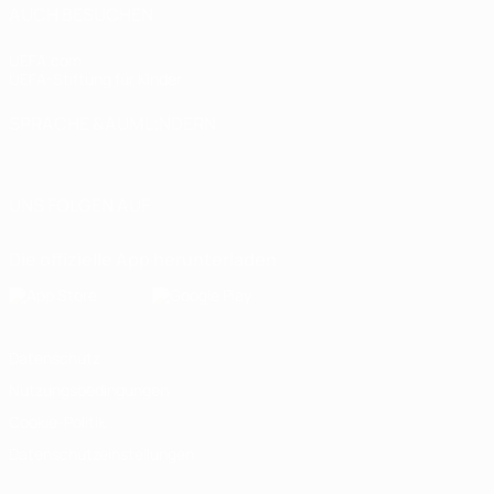
AUCH BESUCHEN
UEFA.com
UEFA-Stiftung für Kinder
SPRACHE &AUML;NDERN
Deutsch
English
Français
Deutsch
Русский
Español
Italiano
UNS FOLGEN AUF
Die offizielle App herunterladen
Datenschutz
Nutzungsbedingungen
Cookie-Politik
Datenschutzeinstellungen