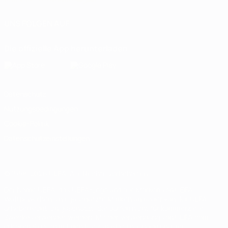
UNS FOLGEN AUF
Die offizielle App herunterladen
Datenschutz
Nutzungsbedingungen
Cookie-Politik
Datenschutzeinstellungen
© 1998-2026 UEFA. Alle Rechte vorbehalten
Der Name UEFA, das UEFA-Logo und alle Marken von UEFA-
Wettbewerben sind geschützte Marken und/oder von der UEFA
urheberrechtlich geschützt. Sie dürfen nicht für kommerzielle
Zwecke verwendet werden. Mit der Verwendung von UEFA.com
erklären Sie sich mit den Nutzungsbedingungen und der