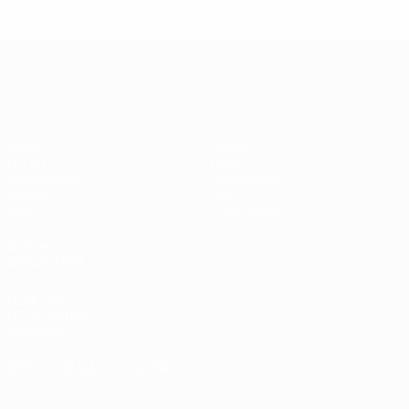
Legende:
Didier
Legen
Andriy
Drogba
ist
Shevchenko
UEFA Champions League
Spiele
Teams
UEFA.tv
News
Auslosungen
Geschichte
Gaming
Über
Stat.
Shop (Klubs)
AUCH
BESUCHEN
UEFA.com
UEFA-Stiftung
für Kinder
SPRACHE &AUML;NDERN
Deutsch
English
Français
Deutsch
Русский
Español
Italiano
Português
العربية