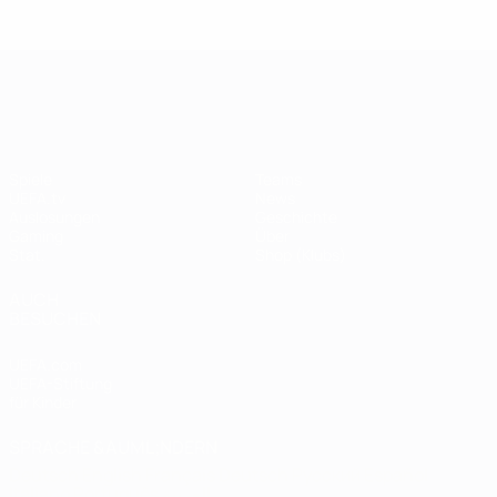
Legende:
Didier
Legen
Andriy
Drogba
ist
Shevchenko
UEFA Champions League
Spiele
Teams
UEFA.tv
News
Auslosungen
Geschichte
Gaming
Über
Stat.
Shop (Klubs)
AUCH
BESUCHEN
UEFA.com
UEFA-Stiftung
für Kinder
SPRACHE &AUML;NDERN
Deutsch
English
Français
Deutsch
Русский
Español
Italiano
Português
العربية