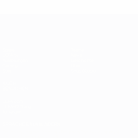
Legende:
Didier
Legen
Andriy
Drogba
ist
Shevchenko
UEFA Champions League
Spiele
Teams
UEFA.tv
News
Auslosungen
Geschichte
Gaming
Über
Stat.
Shop (Klubs)
AUCH
BESUCHEN
UEFA.com
UEFA-Stiftung
für Kinder
SPRACHE &AUML;NDERN
Deutsch
English
Français
Deutsch
Русский
Español
Italiano
Português
العربية