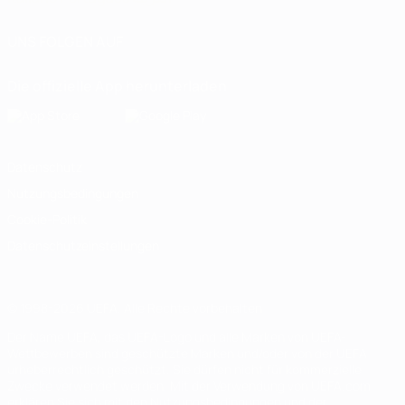
UNS FOLGEN AUF
Die offizielle App herunterladen
Datenschutz
Nutzungsbedingungen
Cookie-Politik
Datenschutzeinstellungen
© 1998-2026 UEFA. Alle Rechte vorbehalten
Der Name UEFA, das UEFA-Logo und alle Marken von UEFA-
Wettbewerben sind geschützte Marken und/oder von der UEFA
urheberrechtlich geschützt. Sie dürfen nicht für kommerzielle
Zwecke verwendet werden. Mit der Verwendung von UEFA.com
erklären Sie sich mit den Nutzungsbedingungen und der