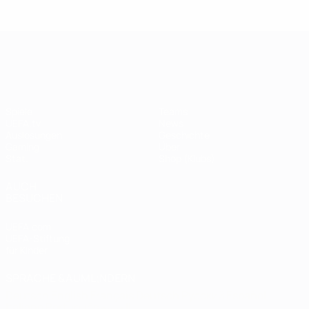
Legende:
Didier
Legen
Andriy
Drogba
ist
Shevchenko
UEFA Champions League
Spiele
Teams
UEFA.tv
News
Auslosungen
Geschichte
Gaming
Über
Stat.
Shop (Klubs)
AUCH
BESUCHEN
UEFA.com
UEFA-Stiftung
für Kinder
SPRACHE &AUML;NDERN
Deutsch
English
Français
Deutsch
Русский
Español
Italiano
Português
العربية