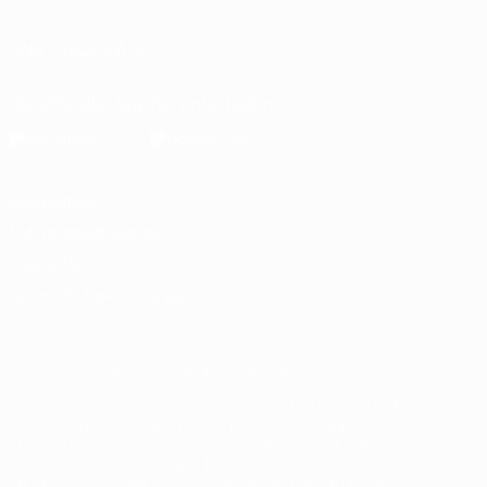
UNS FOLGEN AUF
Die offizielle App herunterladen
Datenschutz
Nutzungsbedingungen
Cookie-Politik
Datenschutzeinstellungen
© 1998-2026 UEFA. Alle Rechte vorbehalten
Der Name UEFA, das UEFA-Logo und alle Marken von UEFA-
Wettbewerben sind geschützte Marken und/oder von der UEFA
urheberrechtlich geschützt. Sie dürfen nicht für kommerzielle
Zwecke verwendet werden. Mit der Verwendung von UEFA.com
erklären Sie sich mit den Nutzungsbedingungen und der