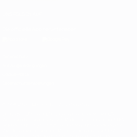
UNS FOLGEN AUF
Die offizielle App herunterladen
Datenschutz
Nutzungsbedingungen
Cookie-Politik
Datenschutzeinstellungen
© 1998-2026 UEFA. Alle Rechte vorbehalten
Der Name UEFA, das UEFA-Logo und alle Marken von UEFA-
Wettbewerben sind geschützte Marken und/oder von der UEFA
urheberrechtlich geschützt. Sie dürfen nicht für kommerzielle
Zwecke verwendet werden. Mit der Verwendung von UEFA.com
erklären Sie sich mit den Nutzungsbedingungen und der