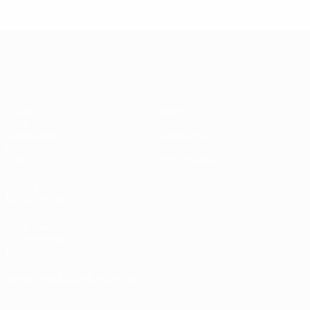
Legende:
Didier
Legen
Andriy
Drogba
ist
Shevchenko
UEFA Champions League
Spiele
Teams
UEFA.tv
News
Auslosungen
Geschichte
Gaming
Über
Stat.
Shop (Klubs)
AUCH
BESUCHEN
UEFA.com
UEFA-Stiftung
für Kinder
SPRACHE &AUML;NDERN
Deutsch
English
Français
Deutsch
Русский
Español
Italiano
Português
العربية