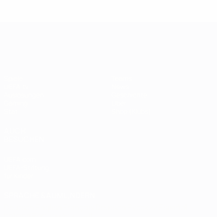
Legende:
Didier
Legen
Andriy
Drogba
ist
Shevchenko
UEFA Champions League
Spiele
Teams
UEFA.tv
News
Auslosungen
Geschichte
Gaming
Über
Stat.
Shop (Klubs)
AUCH
BESUCHEN
UEFA.com
UEFA-Stiftung
für Kinder
SPRACHE &AUML;NDERN
Deutsch
English
Français
Deutsch
Русский
Español
Italiano
Português
العربية