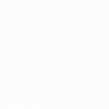
UNS FOLGEN AUF
Die offizielle App herunterladen
Datenschutz
Nutzungsbedingungen
Cookie-Politik
Datenschutzeinstellungen
© 1998-2026 UEFA. Alle Rechte vorbehalten
Der Name UEFA, das UEFA-Logo und alle Marken von UEFA-
Wettbewerben sind geschützte Marken und/oder von der UEFA
urheberrechtlich geschützt. Sie dürfen nicht für kommerzielle
Zwecke verwendet werden. Mit der Verwendung von UEFA.com
erklären Sie sich mit den Nutzungsbedingungen und der