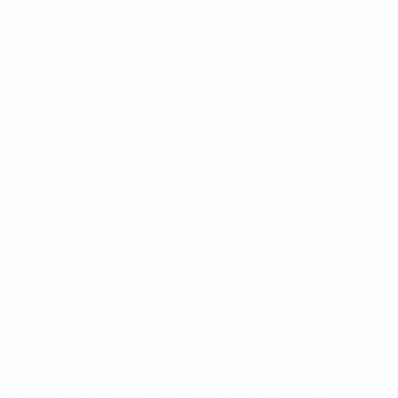
UNS FOLGEN AUF
Die offizielle App herunterladen
Datenschutz
Nutzungsbedingungen
Cookie-Politik
Datenschutzeinstellungen
© 1998-2026 UEFA. Alle Rechte vorbehalten
Der Name UEFA, das UEFA-Logo und alle Marken von UEFA-
Wettbewerben sind geschützte Marken und/oder von der UEFA
urheberrechtlich geschützt. Sie dürfen nicht für kommerzielle
Zwecke verwendet werden. Mit der Verwendung von UEFA.com
erklären Sie sich mit den Nutzungsbedingungen und der