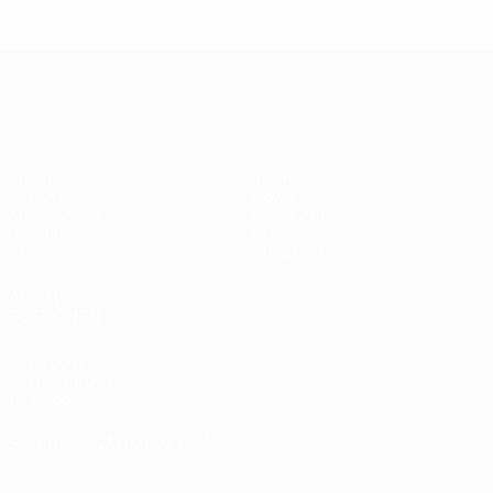
Legende:
Didier
Legen
Andriy
Drogba
ist
Shevchenko
UEFA Champions League
Spiele
Teams
UEFA.tv
News
Auslosungen
Geschichte
Gaming
Über
Stat.
Shop (Klubs)
AUCH
BESUCHEN
UEFA.com
UEFA-Stiftung
für Kinder
SPRACHE &AUML;NDERN
Deutsch
English
Français
Deutsch
Русский
Español
Italiano
Português
العربية