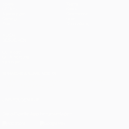
Spiele
Teams
UEFA.tv
News
Auslosungen
Geschichte
Gaming
Über
Stat.
Shop (Klubs)
AUCH
BESUCHEN
UEFA.com
UEFA-Stiftung
für Kinder
SPRACHE &AUML;NDERN
Deutsch
English
Français
Deutsch
Русский
Español
Italiano
Português
العربية
UNS FOLGEN AUF
Die offizielle App herunterladen