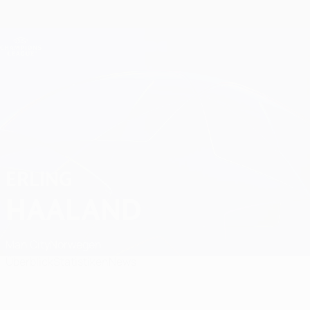
Direkt
zum
Hauptinhalt
Champions League Offiziell
Erhalten
Live-Ergebnisse &amp; Fantasy
UEFA Champions League
Erling Haaland
ERLING
HAALAND
Man City
Norwegen
Überblick
Statistiken
News