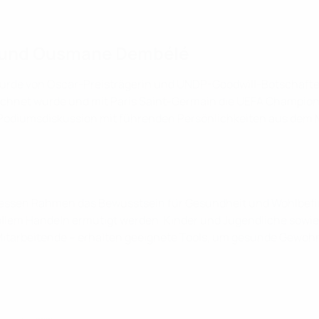
r und Ousmane Dembélé
urde von Oscar-Preisträgerin und UNDP-Goodwill-Botschafte
ichnet wurde und mit Paris Saint-Germain die UEFA Champi
e Podiumsdiskussion mit führenden Persönlichkeiten aus dem 
n dessen Rahmen das Bewusstsein für Gesundheit und Wohlbefi
lem Handeln ermutigt werden. Kinder und Jugendliche sowie 
itarbeitende – erhalten geeignete Tools, um gesunde Gewohn