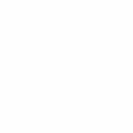
Sichere Anreise zum Stadion
Jeden Tag reisen Millionen Menschen zu Spielen und Train
möchte die UEFA für diese Thematik sensibilisieren, vera
den nötigen Einfluss, damit die Sicherheit im Straßenverk
Trainingseinheiten oder das Pendeln zur Schule und Arbeit 
„Die UEFA ist stolz darauf, ihr Engagement mit den Verei
Mittelpunkt zu rücken“, erklärte Michele Uva, Exekutivdire
Verkehrswege zu fördern. So schützen wir Leben und tragen