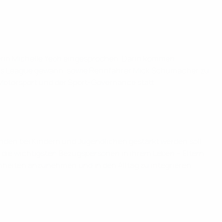
rin Michelle Yeoh eingesprochen. Darin kommen
ons League gewann, sowie Rennfahrer Mick Schumacher zu
Motorsport und der Sport-Governance statt.
nden bei Kindern und Jugendlichen gestärkt werden soll
die wichtigsten Bezugspersonen in ihrem Leben – Eltern,
heiten anzunehmen und in den Alltag zu integrieren.