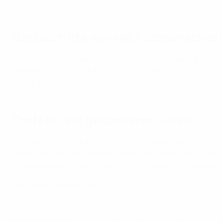
UEFA
Gastauftritte von Mick Schumache
Die neue UEFA-Dokumentation über Verkehrssicherheit w
Ousmane Dembélé, der 2025 mit dem Ballon d‘Or ausgeze
Gastauftritten. Anlässlich der Lancierung fand auch ein
Tools für ein gesünderes Leben
Die „Take Care“-Initiative ist ein Schulungsprogramm, i
und sie zu positiven Gewohnheiten und verantwortungsvol
Erziehungsberechtigte, Lehrkräfte, Coaches und andere M
Zum Take-Care-Programm