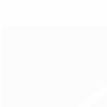
© 1998-2026 UEFA. All rights reserved.
Letzte Aktualisierung: Donnerstag, 4.
Für dich ausgewählt