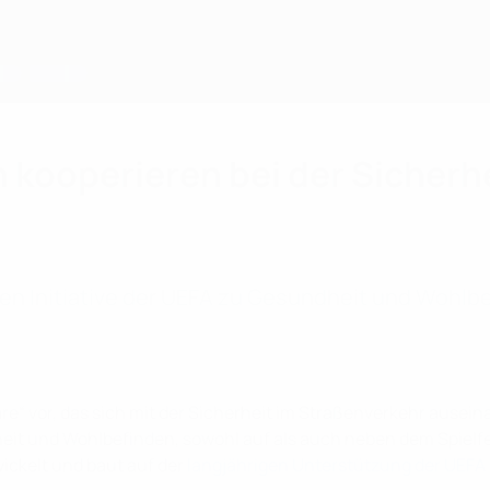
 kooperieren bei der Sicherh
en Initiative der UEFA zu Gesundheit und Wohlbef
are“ vor, das sich mit der Sicherheit im Straßenverkehr ause
dheit und Wohlbefinden, sowohl auf als auch neben dem Spie
ckelt und baut auf der
langjährigen Unterstützung der UEFA 