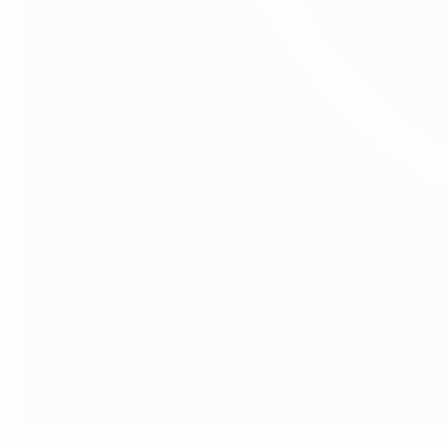
Jean Todt, Sondergesandter des UN-Generalsekretärs für Straßenver