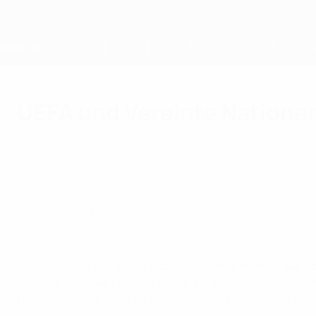
Direkt
zum
Hauptinhalt
Home
UEFA und Vereinte Nationen
Donnerstag, 4. Dezember 2025
Nachhaltigkeit
Das neueste Modul von „Take Care“, einer neu
Straßenverkehr.
Trailer zur Video-Dokumentation: Sicherheit im Straßenverkehr
Die UEFA stellt das fünfte Modul ihres Programms „Take C
wichtige Rolle des Fußballs bei der Förderung von Gesun
UN-Sondergesandten für Straßenverkehrssicherheit entwi