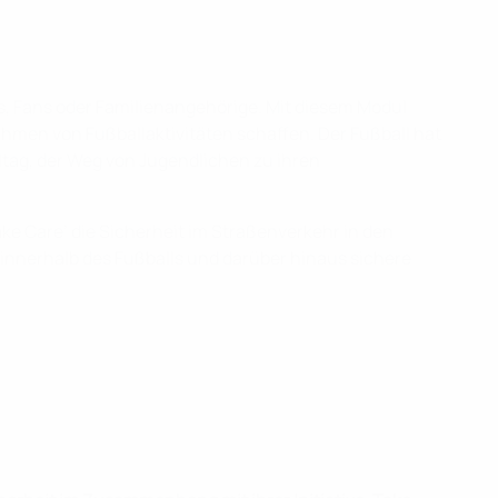
rs, Fans oder Familienangehörige. Mit diesem Modul
ahmen von Fußballaktivitäten schaffen. Der Fußball hat
eltag, der Weg von Jugendlichen zu ihren
ke Care’ die Sicherheit im Straßenverkehr in den
s, innerhalb des Fußballs und darüber hinaus sichere