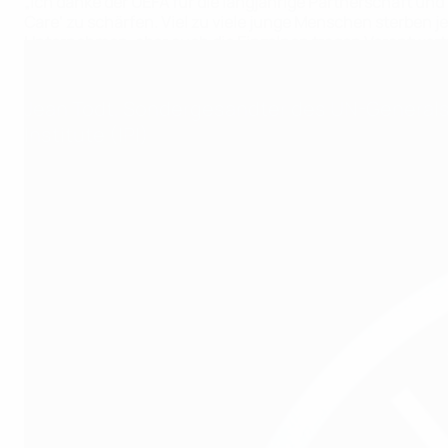
„Ich danke der UEFA für die langjährige Partnerschaft un
Care‘ zu schärfen. Viel zu viele junge Menschen sterbe
Unternehmen, aber auch die Einzelnen tragen Verantwortung
ergreifen können, um uns, aber auch unsere Mitmenschen
Jean Todt, Sondergesandter des UN-Generalse
Institute (IPI)