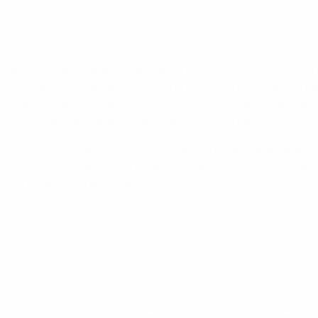
ingseinheiten – sei es als Spieler/-innen, Coaches, Voluntee
ntwortungsvolles Reisen fördern und ein sicheres Umfeld im R
ehr zu einer gemeinsamen Priorität wird. Die Mobilität am Spi
sind nur einige Aspekte, die es zu beleuchten gilt.
nten Nationen zu verstärken, um im Rahmen ihrer Kampagne ,Ta
ktor soziale und ökologische Nachhaltigkeit. „Unser Ziel ist e
 zu einer sicheren Gesellschaft bei.“