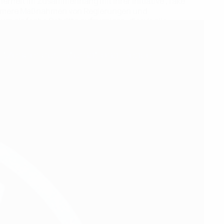
herheit im Zusammenhang mit ihrer Initiative ,Take
irksamere Maßnahmen von Regierungen und
um einfache Schritte aufzuzeigen, die wir alle
itzender des International Peace