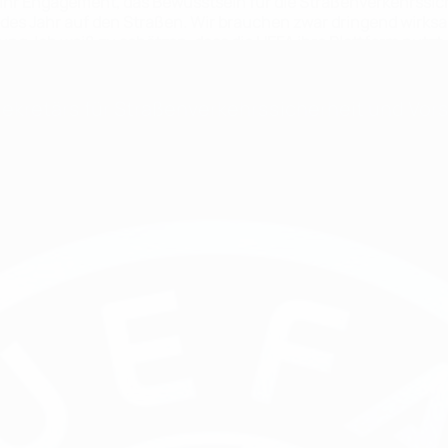
d ihr Engagement, das Bewusstsein für die Straßenverkehrssic
n jedes Jahr auf den Straßen. Wir brauchen zwar dringend w
. Ich weiß zu schätzen, dass die UEFA ihre Plattform nutzt, 
 zu schützen.“
kretärs für Straßenverkehrssicherheit und Vors