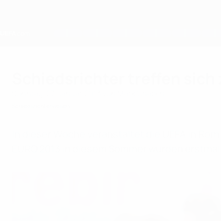
Direkt
zum
Hauptinhalt
Home
Schiedsrichter treffen sich
Sonntag, 27. Januar 2013
von Mark Chaplin
Schiedsrichterwesen
In dieser Woche veranstaltet die UEFA in Rom
EURO 2013 in diesem Sommer wurden erstmals