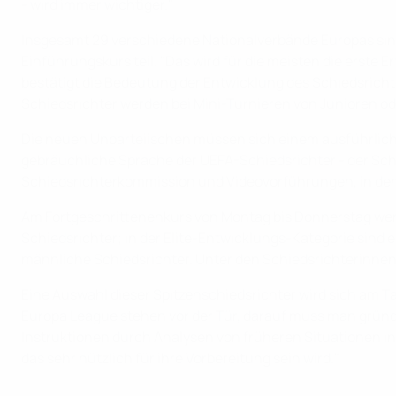
- wird immer wichtiger."
Insgesamt 29 verschiedene Nationalverbände Europas sind
Einführungskurs teil. "Das wird für die meisten die erste 
bestätigt die Bedeutung der Entwicklung des Schiedsrichte
Schiedsrichter werden bei Mini-Turnieren von Junioren o
Die neuen Unparteiischen müssen sich einem ausführlich
gebräuchliche Sprache der UEFA-Schiedsrichter - der Schi
Schiedsrichterkommission und Videovorführungen, in dene
Am Fortgeschrittenenkurs von Montag bis Donnerstag werd
Schiedsrichter; in der Elite-Entwicklungs-Kategorie sind e
männliche Schiedsrichter. Unter den Schiedsrichterinne
Eine Auswahl dieser Spitzenschiedsrichter wird sich am 
Europa League stehen vor der Tür, darauf muss man gründ
Instruktionen durch Analysen von früheren Situationen in 
das sehr nützlich für ihre Vorbereitung sein wird."