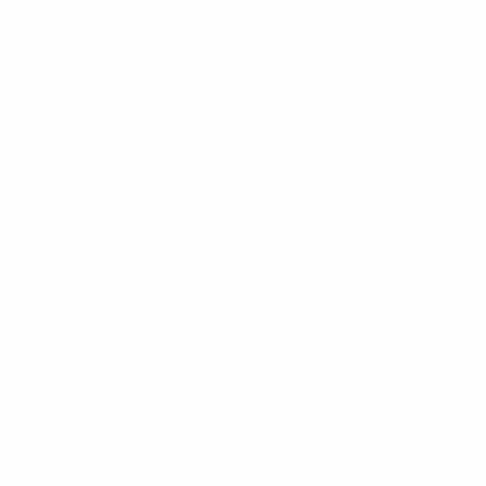
hiedsrichter vertreten, 45 neue Namen nehmen am
den
CORE
-Kursen in Nyon teilgenommen haben. Das
A-Spiele. Ihre ersten Berufungen als internationale
rfolgen."
 Zudem werden die Englischkenntnisse - die
eilnehmer Präsentationen von Mitgliedern der UEFA-
n der letzten und laufenden Saison analysiert werden.
Elite-Kategorie zählen 22 männliche und 16 weibliche
n der ersten Kategorie 16 und in der zweiten Kategorie drei
O 2013 in Schweden in diesem Sommer ausgewählt wurden.
 "Die K.-o.-Phase von UEFA Champions League und UEFA
n Mitgliedern der UEFA-Schiedsrichterkommission
 Schiedsrichter ein sehr straffes Programm absolvieren,