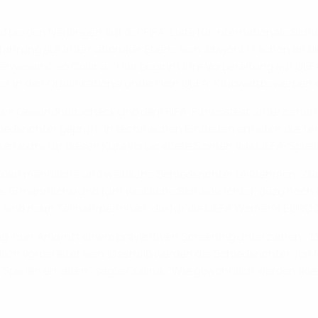
 bei den Neulingen auf der FIFA-Liste für internationale Sc
Erfahrung auf internationaler Ebene sein, obwohl 17 schon an 
rwesens", so Collina. "Hier beginnt ihre Vorbereitung auf UEF
der in den Qualifikationsrunden von UEFA-Klubwettbewerben e
en Gesundheitscheck und dem FIFA-Fitnesstest unterziehen.
edsrichter geprüft. In technischen Einheiten erhalten die T
n extra für diesen Kurs vorbereitete Szenen aus UEFA-Spiele
en männliche und weibliche Schiedsrichter teilnehmen. Zur 
s 15 männliche und fünf weibliche Schiedsrichter, dazu noch i
n sind neun Teilnehmerinnen, die für die UEFA Women’s EUR
Tag ihrer Ankunft einem präventiven Screening unterziehen.
lich vorbereitet sein. Deshalb werden die Schiedsrichter vo
Spielen erhalten", sagte Collina. "Wie gewöhnlich werden alle