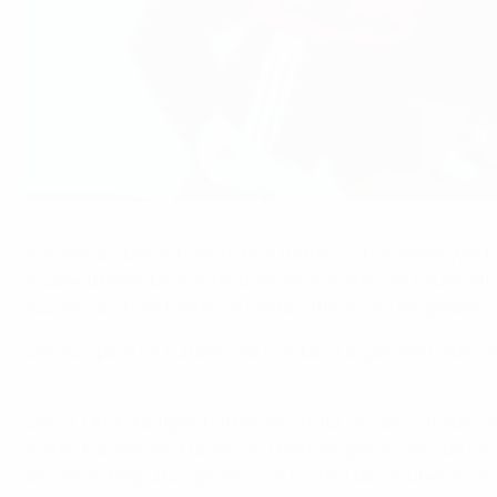
Schiedsrichter trainieren beim letztjährigen UEFA-Winterkurs im t
©Sportsfile
Europas Spitzenschiedsrichter treffen sich in dieser Woch
Klubwettbewerbe, währenddessen erhalten die neuen inter
wurden auch die besten Schiedsrichterinnen eingeladen, 
Der europäische Fußball-Dachverband organisiert jedes J
bekommen sie spezielle Instruktionen für Vereins- und N
Der 21. UEFA-Fortgeschrittenenkurs für Spitzenschiedsric
ersten Mal werden Frauen und Männer gemeinsam technische
bei seiner Begrüßungsrede. "Ich bin fest davon überzeugt,