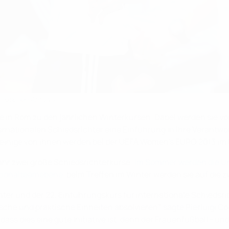
ürkischen Antalya
e in Rom zu den jährlichen Winterkursen. Dabei werden sie vo
nationalen Schiedsrichter eine Einführung in ihre Verantwor
einige von ihnen werden bei der UEFA Women’s EURO 2013 im E
ahr zwei große Schiedsrichterkurse:
Im Sommer werden die Unp
ationalteamebene
, beim Treffen im Winter werden sie auf die z
hter und der 22. Einführungskurs für internationale Schiedsri
 und praktische Einheiten absolvieren", sagte Pierluigi Coll
 dass dies eine gute Initiative ist, denn der Frauenfußball -