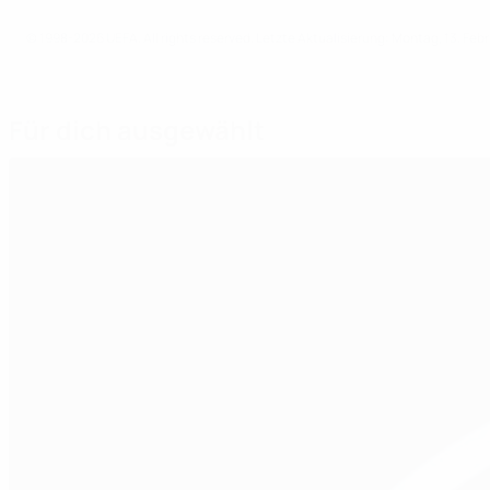
© 1998-2026 UEFA. All rights reserved.
Letzte Aktualisierung: Montag, 13. Feb
Für dich ausgewählt