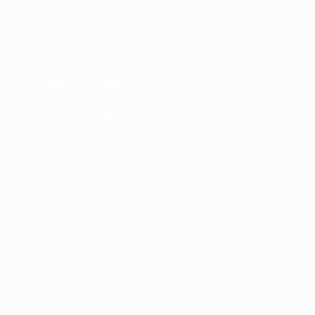
Nutzungsbedingungen
Datenschutzrichtlinien
Cookie-Politik
Datenschutzeinstellungen
© 1998-2026 UEFA. Alle Rechte vorbehalten
Der Name UEFA, das UEFA-Logo und alle Marken von UEFA-Wettbewerben sind
geschützte Marken und/oder von der UEFA urheberrechtlich geschützt. Sie
dürfen nicht für kommerzielle Zwecke verwendet werden. Mit der Verwendung
von UEFA.com erklären Sie sich mit den Nutzungsbedingungen und der
Datenschutzpolitik für die Website einverstanden.