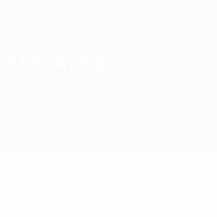
Direkt
zum
Hauptinhalt
Home
AEK Athens
AEK Athens WFC
GRE
Spiele
Tabellen
Kader
Kader
Griechische erste Frauen-Liga
Offizielle Spielerliste noch nicht verfügbar