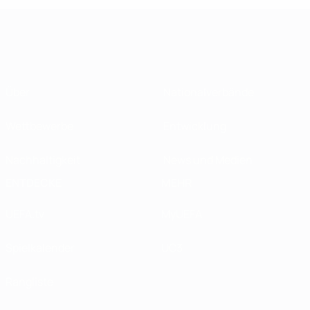
Über
Nationalverbände
Wettbewerbe
Entwicklung
Nachhaltigkeit
News und Medien
ENTDECKE
MEHR
UEFA.tv
MyUEFA
Spielkalender
UC3
Rangliste