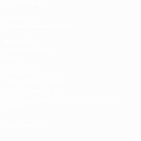
Tickets/Hospitality
Store für UEFA-
Nationalmannschaftsfußball
Shop für UEFA-
Klubwettbewerbe der
Männer
UEFA Men's Club
Competitions Memorabilia
SPRACHE &AUML;NDERN
Deutsch
English
Français
Deutsch
Русский
Español
Italiano
Português
UNS FOLGEN AUF