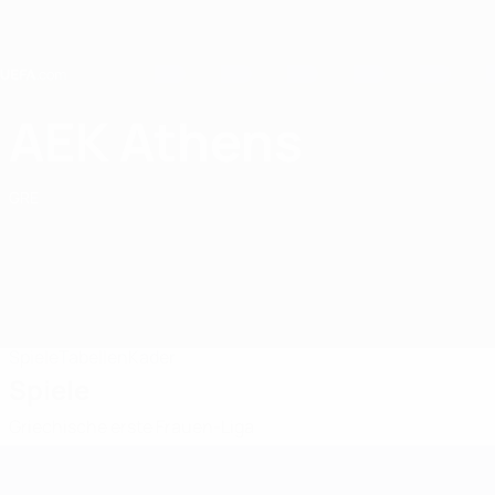
Direkt
zum
Hauptinhalt
Home
AEK Athens
AEK Athens WFC
GRE
Spiele
Tabellen
Kader
Spiele
Griechische erste Frauen-Liga