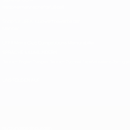
Nationalmannschaftsfußball
Shop für UEFA-Klubwettbewerbe der
Männer
UEFA Men's Club Competitions Memorabilia
SPRACHE &AUML;NDERN
Deutsch
English
Français
Deutsch
Русский
Español
Italiano
Portuguê
UNS FOLGEN AUF
Nutzungsbedingungen