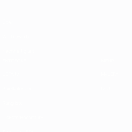
Über
Wettbewerbe
Nachhaltigkeit
ENTDECKE
MEHR
UEFA.tv
MyUEFA
Spielkalender
UC3
Rangliste
Tickets/Hospitality
Store für UEFA-