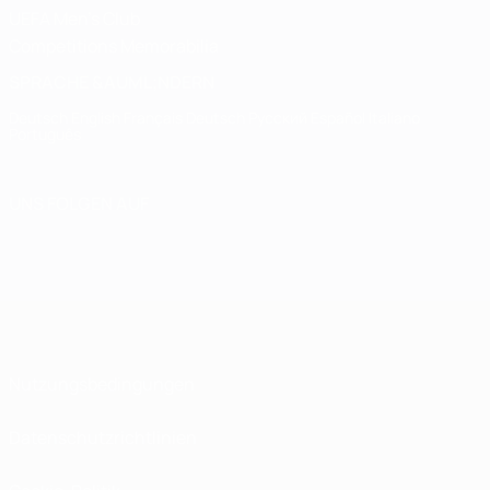
UEFA Men's Club
Competitions Memorabilia
SPRACHE &AUML;NDERN
Deutsch
English
Français
Deutsch
Русский
Español
Italiano
Português
UNS FOLGEN AUF
Nutzungsbedingungen
Datenschutzrichtlinien