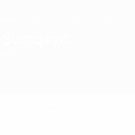
Direkt
zum
Hauptinhalt
Home
Sumqayıt
Sumqayıt FK
AZE
Spiele
Tabellen
Kader
Aserbaidschanische Premier League