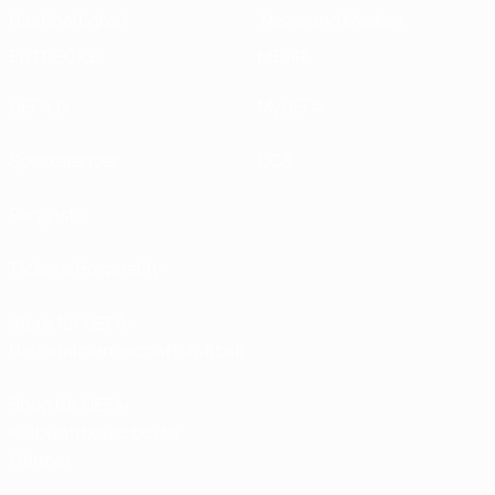
Nachhaltigkeit
News und Medien
ENTDECKE
MEHR
UEFA.tv
MyUEFA
Spielkalender
UC3
Rangliste
Tickets/Hospitality
Store für UEFA-
Nationalmannschaftsfußball
Shop für UEFA-
Klubwettbewerbe der
Männer