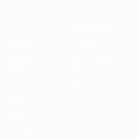
Über
Nationalverbände
Wettbewerbe
Entwicklung
Nachhaltigkeit
News und Medien
ENTDECKE
MEHR
UEFA.tv
MyUEFA
Spielkalender
UC3
Rangliste
Tickets/Hospitality