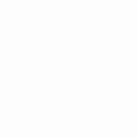
Nutzungsbedingungen
Datenschutzrichtlinien
Cookie-Politik
Datenschutzeinstellungen
© 1998-2026 UEFA. Alle Rechte vorbehalten
Der Name UEFA, das UEFA-Logo und alle Marken von UEFA-Wettbewerben sind
geschützte Marken und/oder von der UEFA urheberrechtlich geschützt. Sie
dürfen nicht für kommerzielle Zwecke verwendet werden. Mit der Verwendung
von UEFA.com erklären Sie sich mit den Nutzungsbedingungen und der
Datenschutzpolitik für die Website einverstanden.