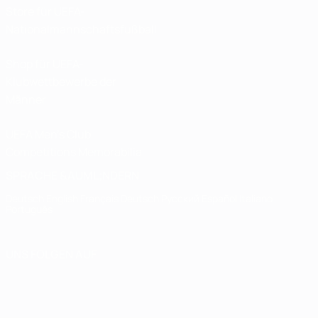
Store für UEFA-
Nationalmannschaftsfußball
Shop für UEFA-
Klubwettbewerbe der
Männer
UEFA Men's Club
Competitions Memorabilia
SPRACHE &AUML;NDERN
Deutsch
English
Français
Deutsch
Русский
Español
Italiano
Português
UNS FOLGEN AUF