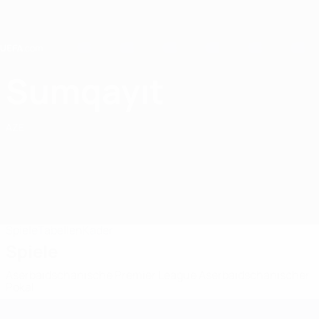
Direkt
zum
Hauptinhalt
Home
Sumqayıt
Sumqayıt FK
AZE
Spiele
Tabellen
Kader
Spiele
Aserbaidschanische Premier League
Aserbaidschanischer
Pokal