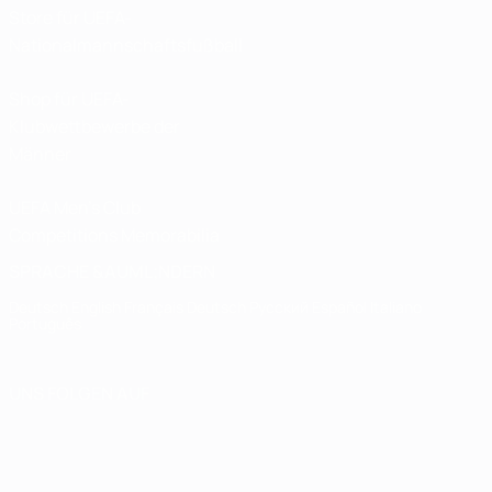
Store für UEFA-
Nationalmannschaftsfußball
Shop für UEFA-
Klubwettbewerbe der
Männer
UEFA Men's Club
Competitions Memorabilia
SPRACHE &AUML;NDERN
Deutsch
English
Français
Deutsch
Русский
Español
Italiano
Português
UNS FOLGEN AUF