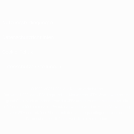
Nutzungsbedingungen
Datenschutzrichtlinien
Cookie-Politik
Datenschutzeinstellungen
© 1998-2026 UEFA. Alle Rechte vorbehalten
Der Name UEFA, das UEFA-Logo und alle Marken von UEFA-Wettbewerben sind
geschützte Marken und/oder von der UEFA urheberrechtlich geschützt. Sie
dürfen nicht für kommerzielle Zwecke verwendet werden. Mit der Verwendung
von UEFA.com erklären Sie sich mit den Nutzungsbedingungen und der
Datenschutzpolitik für die Website einverstanden.