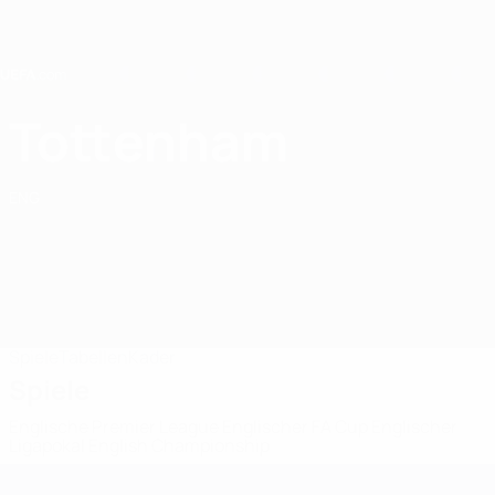
Direkt
zum
Hauptinhalt
Home
Tottenham
Tottenham Hotspur
ENG
Spiele
Tabellen
Kader
Spiele
Englische Premier League
Englischer FA Cup
Englischer
Ligapokal
English Championship