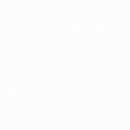
Über
Nationalverbände
Wettbewerbe
Entwicklung
Nachhaltigkeit
News und Medien
ENTDECKE
MEHR
UEFA.tv
MyUEFA
Spielkalender
UC3
Rangliste
Tickets/Hospitality