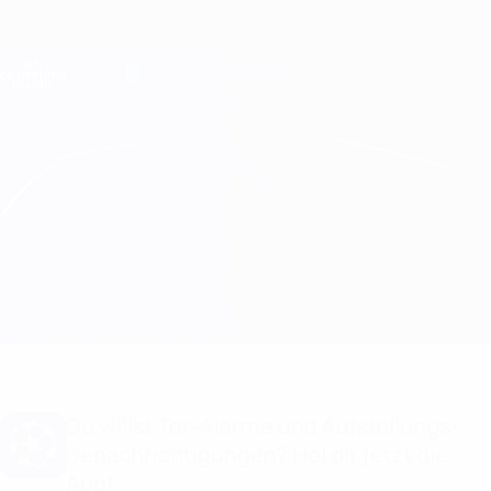
Direkt
zum
Hauptinhalt
Champions League Offiziell
Erhalten
Live-Ergebnisse &amp; Fantasy
UEFA Champions League
Milan vs Tottenham
Überblick
Updates
Infos zum Spiel
Du willst Tor-Alarme und Aufstellungs-
Benachrichtigungen? Hol dir jetzt die
App!