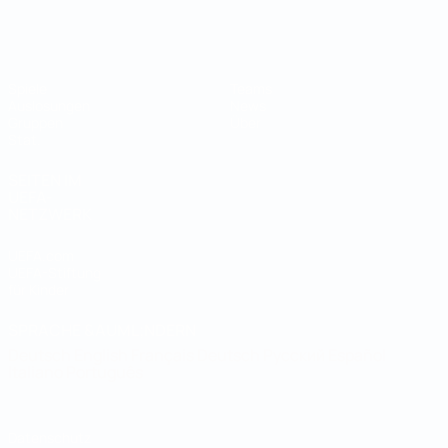
Futsal-Weltmeisterschaft
Spiele
Teams
Auslosungen
News
Gruppen
Über
Stat.
SEITEN IM
UEFA-
NETZWERK
UEFA.com
UEFA-Stiftung
für Kinder
SPRACHE &AUML;NDERN
Deutsch
English
Français
Deutsch
Русский
Español
Italiano
Português
Datenschutz