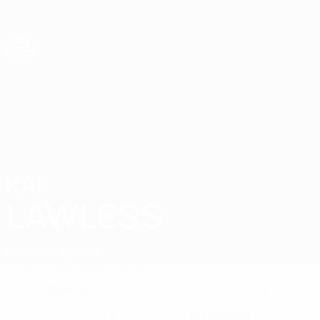
Direkt
zum
Hauptinhalt
Futsal-Weltmeisterschaft
KAI
Kai Lawless Stat. 2028
LAWLESS
Schottland
Bolton
Überblick
Statistiken
Spiele
Stürmer
3
POSITION
KLUB-RÜCKENNUMMER
8
Schottland
NATIONALTEAM-NUMMER
LAND