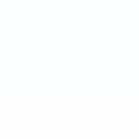
Nutzungsbedingungen
Cookie-Politik
Datenschutzeinstellungen
© 1998-2026 UEFA. Alle Rechte vorbehalten
Der Name UEFA, das UEFA-Logo und alle Marken von UEFA-
Wettbewerben sind geschützte Marken und/oder von der UEFA
urheberrechtlich geschützt. Sie dürfen nicht für kommerzielle
Zwecke verwendet werden. Mit der Verwendung von UEFA.com
erklären Sie sich mit den Nutzungsbedingungen und der
Datenschutzpolitik für die Website einverstanden.