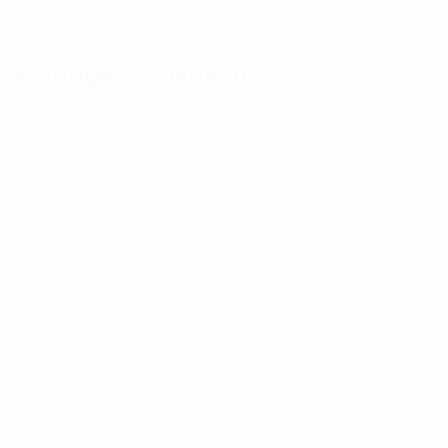
12.1.2002 (24)
GEBURTSDATUM
Wichtige Statistiken
Alle Statistiken
3
80
Absolvierte Spiele
Gespielte Minuten
26,67 im Schnitt pro Spiel
1
10
Tore
Abschlüsse gesamt
0,34 im Schnitt pro Spiel
3,34 im Schnitt pro Spiel
0
0
Vorlagen
Gelbe Karten
0
Rote Karten
* Bis auf Weiteres ausgeschlossen. <a
href='https://de.uefa.com/insideuefa/mediaservices/medi
148df89ea5e1-8fa63590fb30-1000--fifa-uefa-
suspendieren-russische-vereine-und-
nationalmannschaft/'>Mehr hier</a>