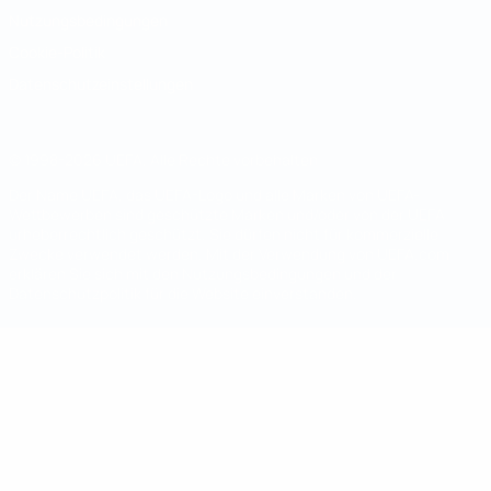
Nutzungsbedingungen
Cookie-Politik
Datenschutzeinstellungen
© 1998-2026 UEFA. Alle Rechte vorbehalten
Der Name UEFA, das UEFA-Logo und alle Marken von UEFA-
Wettbewerben sind geschützte Marken und/oder von der UEFA
urheberrechtlich geschützt. Sie dürfen nicht für kommerzielle
Zwecke verwendet werden. Mit der Verwendung von UEFA.com
erklären Sie sich mit den Nutzungsbedingungen und der
Datenschutzpolitik für die Website einverstanden.