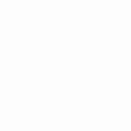
Futsal-Weltmeisterschaft
Spiele
Teams
Auslosungen
News
Gruppen
Über
Stat.
SEITEN IM
UEFA-
NETZWERK
UEFA.com
UEFA-Stiftung
für Kinder
SPRACHE &AUML;NDERN
Deutsch
English
Français
Deutsch
Русский
Español
Italiano
Português
Datenschutz