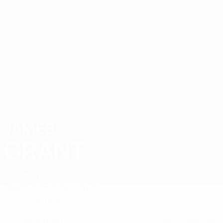
Direkt
zum
Hauptinhalt
Futsal-Weltmeisterschaft
JAMES
James Grant Stat. 2028
GRANT
Schottland
Überblick
Statistiken
Spiele
Verteidiger
4
POSITION
NATIONALTEAM-NUMMER
Schottland
25.12.1996 (29)
LAND
GEBURTSDATUM