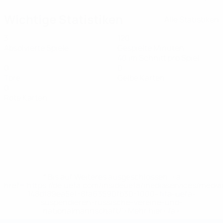
Wichtige Statistiken
Alle Statistiken
3
120
Absolvierte Spiele
Gespielte Minuten
40 im Schnitt pro Spiel
0
0
Tore
Gelbe Karten
0
Rote Karten
* Bis auf Weiteres ausgeschlossen. <a
href='https://de.uefa.com/insideuefa/mediaservices/medi
148df89ea5e1-8fa63590fb30-1000--fifa-uefa-
suspendieren-russische-vereine-und-
nationalmannschaft/'>Mehr hier</a>