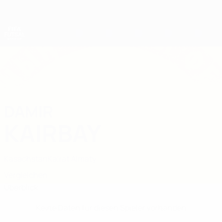
Direkt
zum
Hauptinhalt
Futsal-Weltmeisterschaft
DAMIR
Damir Kairbay Stat.
KAIRBAY
Kasachstan
Kairat Almaty
Vergleichen
Überblick
Keine Daten für diesen Spieler vorhanden