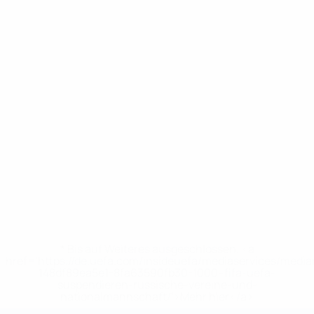
* Bis auf Weiteres ausgeschlossen. <a
href='https://de.uefa.com/insideuefa/mediaservices/medi
148df89ea5e1-8fa63590fb30-1000--fifa-uefa-
suspendieren-russische-vereine-und-
nationalmannschaft/'>Mehr hier</a>