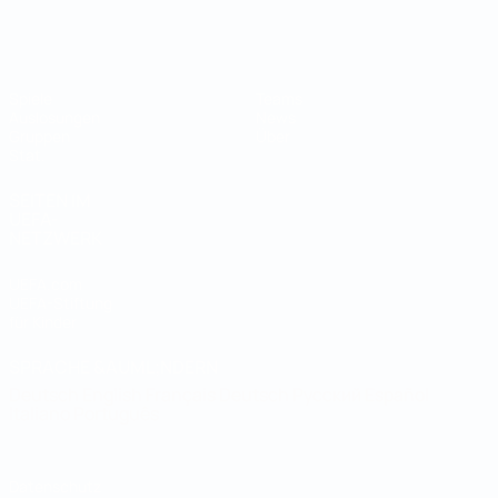
Futsal-Weltmeisterschaft
Spiele
Teams
Auslosungen
News
Gruppen
Über
Stat.
SEITEN IM
UEFA-
NETZWERK
UEFA.com
UEFA-Stiftung
für Kinder
SPRACHE &AUML;NDERN
Deutsch
English
Français
Deutsch
Русский
Español
Italiano
Português
Datenschutz