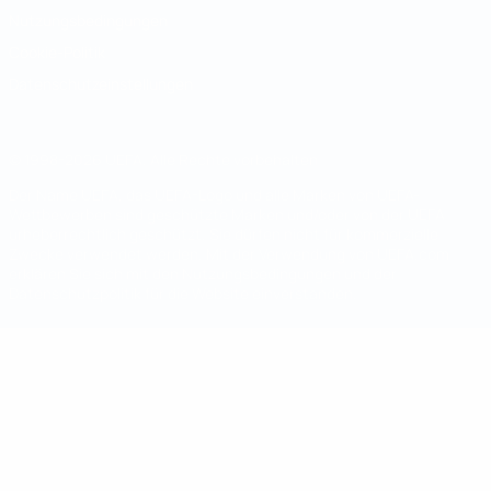
Nutzungsbedingungen
Cookie-Politik
Datenschutzeinstellungen
© 1998-2026 UEFA. Alle Rechte vorbehalten
Der Name UEFA, das UEFA-Logo und alle Marken von UEFA-
Wettbewerben sind geschützte Marken und/oder von der UEFA
urheberrechtlich geschützt. Sie dürfen nicht für kommerzielle
Zwecke verwendet werden. Mit der Verwendung von UEFA.com
erklären Sie sich mit den Nutzungsbedingungen und der
Datenschutzpolitik für die Website einverstanden.