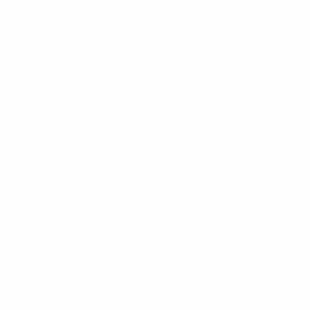
Nutzungsbedingungen
Cookie-Politik
Datenschutzeinstellungen
© 1998-2026 UEFA. Alle Rechte vorbehalten
Der Name UEFA, das UEFA-Logo und alle Marken von UEFA-
Wettbewerben sind geschützte Marken und/oder von der UEFA
urheberrechtlich geschützt. Sie dürfen nicht für kommerzielle
Zwecke verwendet werden. Mit der Verwendung von UEFA.com
erklären Sie sich mit den Nutzungsbedingungen und der
Datenschutzpolitik für die Website einverstanden.