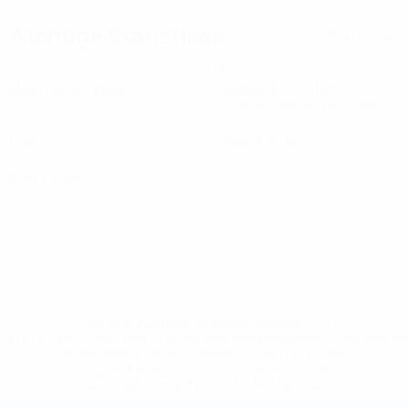
Wichtige Statistiken
Alle Statistiken
3
40
Absolvierte Spiele
Gespielte Minuten
13,34 im Schnitt pro Spiel
0
0
Tore
Gelbe Karten
0
Rote Karten
* Bis auf Weiteres ausgeschlossen. <a
href='https://de.uefa.com/insideuefa/mediaservices/medi
148df89ea5e1-8fa63590fb30-1000--fifa-uefa-
suspendieren-russische-vereine-und-
nationalmannschaft/'>Mehr hier</a>