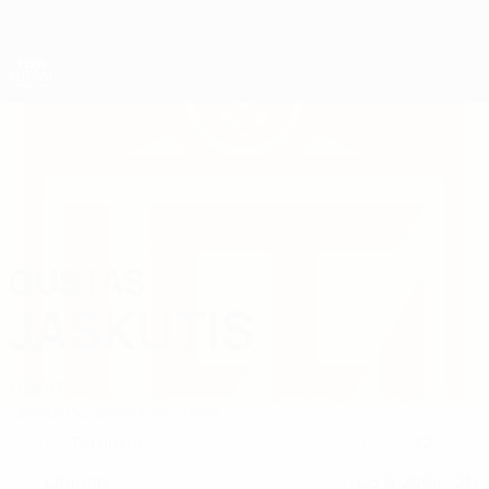
Direkt
zum
Hauptinhalt
Futsal-Weltmeisterschaft
GUSTAS
Gustas Jaskutis Stat. 2028
JASKUTIS
Litauen
Überblick
Statistiken
Spiele
Torhüter
22
POSITION
NATIONALTEAM-NUMMER
Litauen
06.9.2004 (21)
LAND
GEBURTSDATUM