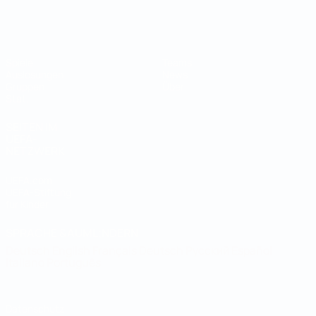
Futsal-Weltmeisterschaft
Spiele
Teams
Auslosungen
News
Gruppen
Über
Stat.
SEITEN IM
UEFA-
NETZWERK
UEFA.com
UEFA-Stiftung
für Kinder
SPRACHE &AUML;NDERN
Deutsch
English
Français
Deutsch
Русский
Español
Italiano
Português
Datenschutz