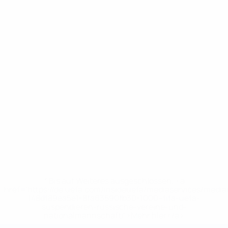
* Bis auf Weiteres ausgeschlossen. <a
href='https://de.uefa.com/insideuefa/mediaservices/medi
148df89ea5e1-8fa63590fb30-1000--fifa-uefa-
suspendieren-russische-vereine-und-
nationalmannschaft/'>Mehr hier</a>