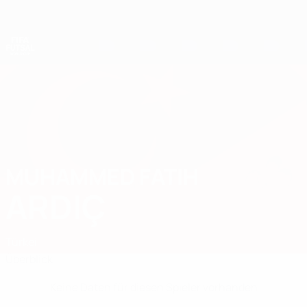
Direkt
zum
Hauptinhalt
Futsal-Weltmeisterschaft
MUHAMMED FATIH
Muhammed Fatih Ardıç Stat.
ARDIÇ
Türkei
Überblick
Keine Daten für diesen Spieler vorhanden