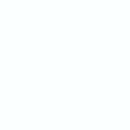
Futsal-Weltmeisterschaft
Spiele
Teams
Auslosungen
News
Gruppen
Über
Stat.
SEITEN IM
UEFA-
NETZWERK
UEFA.com
UEFA-Stiftung
für Kinder
SPRACHE &AUML;NDERN
Deutsch
English
Français
Deutsch
Русский
Español
Italiano
Português
Datenschutz