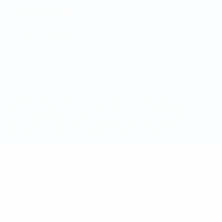
Nutzungsbedingungen
Cookie-Politik
Datenschutzeinstellungen
© 1998-2026 UEFA. Alle Rechte vorbehalten
Der Name UEFA, das UEFA-Logo und alle Marken von UEFA-
Wettbewerben sind geschützte Marken und/oder von der UEFA
urheberrechtlich geschützt. Sie dürfen nicht für kommerzielle
Zwecke verwendet werden. Mit der Verwendung von UEFA.com
erklären Sie sich mit den Nutzungsbedingungen und der
Datenschutzpolitik für die Website einverstanden.