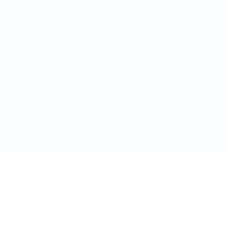
Nutzungsbedingungen
Cookie-Politik
Datenschutzeinstellungen
© 1998-2026 UEFA. Alle Rechte vorbehalten
Der Name UEFA, das UEFA-Logo und alle Marken von UEFA-
Wettbewerben sind geschützte Marken und/oder von der UEFA
urheberrechtlich geschützt. Sie dürfen nicht für kommerzielle
Zwecke verwendet werden. Mit der Verwendung von UEFA.com
erklären Sie sich mit den Nutzungsbedingungen und der
Datenschutzpolitik für die Website einverstanden.