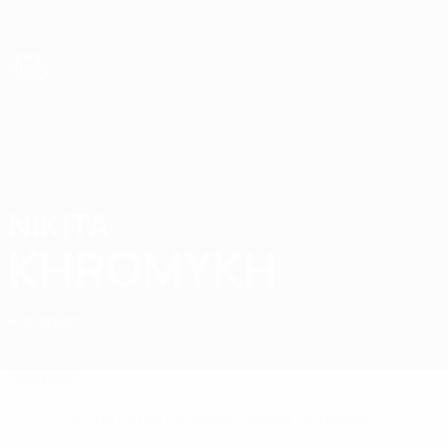
Direkt
zum
Hauptinhalt
Futsal-Weltmeisterschaft
NIKITA
Nikita Khromykh Stat.
KHROMYKH
Armenien
Vergleichen
Überblick
Keine Daten für diesen Spieler vorhanden