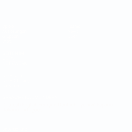
Futsal-Weltmeisterschaft
Spiele
Teams
Auslosungen
News
Gruppen
Über
Stat.
SEITEN IM
UEFA-
NETZWERK
UEFA.com
UEFA-Stiftung
für Kinder
SPRACHE &AUML;NDERN
Deutsch
English
Français
Deutsch
Русский
Español
Italiano
Português
Datenschutz