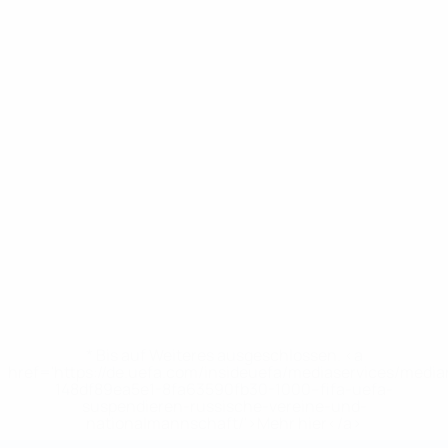
* Bis auf Weiteres ausgeschlossen. <a
href='https://de.uefa.com/insideuefa/mediaservices/medi
148df89ea5e1-8fa63590fb30-1000--fifa-uefa-
suspendieren-russische-vereine-und-
nationalmannschaft/'>Mehr hier</a>