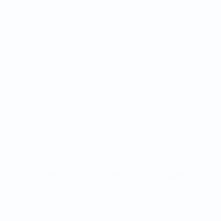
Futsal-Weltmeisterschaft
Spiele
Teams
Auslosungen
News
Gruppen
Über
Stat.
SEITEN IM
UEFA-
NETZWERK
UEFA.com
UEFA-Stiftung
für Kinder
SPRACHE &AUML;NDERN
Deutsch
English
Français
Deutsch
Русский
Español
Italiano
Português
Datenschutz