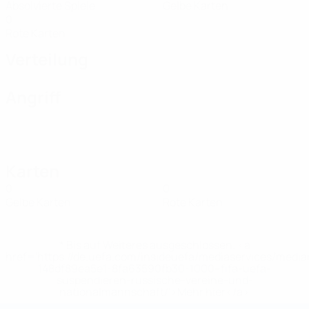
Absolvierte Spiele
Gelbe Karten
0
Rote Karten
Verteilung
Angriff
Karten
0
0
Gelbe Karten
Rote Karten
* Bis auf Weiteres ausgeschlossen. <a
href='https://de.uefa.com/insideuefa/mediaservices/medi
148df89ea5e1-8fa63590fb30-1000--fifa-uefa-
suspendieren-russische-vereine-und-
nationalmannschaft/'>Mehr hier</a>