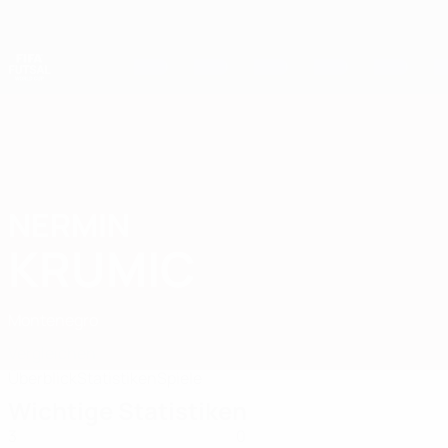
Direkt
zum
Hauptinhalt
Futsal-Weltmeisterschaft
NERMIN
Nermin Krumic Stat. 2028
KRUMIC
Montenegro
Vergleichen
Überblick
Statistiken
Spiele
Wichtige Statistiken
3
0