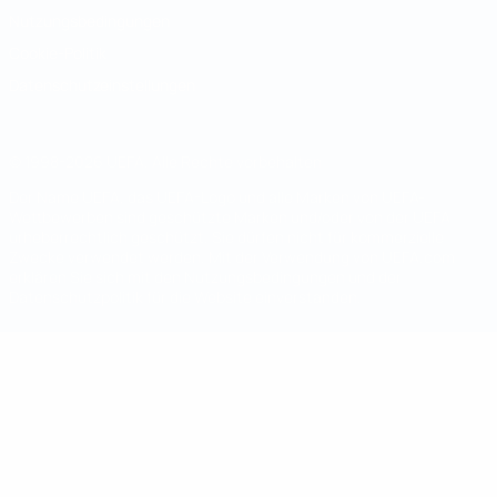
Nutzungsbedingungen
Cookie-Politik
Datenschutzeinstellungen
© 1998-2026 UEFA. Alle Rechte vorbehalten
Der Name UEFA, das UEFA-Logo und alle Marken von UEFA-
Wettbewerben sind geschützte Marken und/oder von der UEFA
urheberrechtlich geschützt. Sie dürfen nicht für kommerzielle
Zwecke verwendet werden. Mit der Verwendung von UEFA.com
erklären Sie sich mit den Nutzungsbedingungen und der
Datenschutzpolitik für die Website einverstanden.